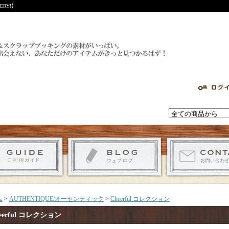
RY!】
ム
>
AUTHENTIQUE/オーセンティック
>
Cheerful コレクション
eerful コレクション