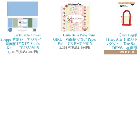
Carta Bella Flower
Carta Bella Baby mine
【Tote Ba
Shoppe 紫陽花 アジサイ
GIRL 両面柄 6"X6" Paper
【Hero Arts 】単
両面柄12"X12" Solids
Pad CB-BMG26015
ッグダイ Tote Bag D
Kit CBFS505015
1,358円(税込1,494円)
DF295 在庫
1,188円(税込1,307円)
SOLD OUT