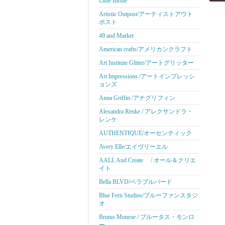
Little Birdie
Artistic Outpost/アーティストアウト
ポスト
49 and Market
American crafts/アメリカンクラフト
Art Institute Glitter/アートグリッター
Art Impressions /アートインプレッシ
ョンズ
Anna Griffin /アナグリフィン
Alexandra Renke / アレクサンドラ・
レンケ
AUTHENTIQUE/オーセンティック
Avery Elle/エイヴリーエル
AALL And Create / オール＆クリエ
イト
Bella BLVD/ベラブルバード
Blue Fern Studios/ブルーファンスタジ
オ
Brutus Monroe / ブルータス・モンロ