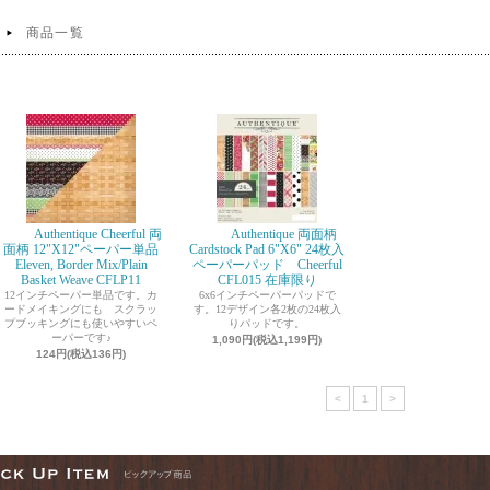
商品一覧
Authentique Cheerful 両
Authentique 両面柄
面柄 12"X12"ペーパー単品
Cardstock Pad 6"X6" 24枚入
Eleven, Border Mix/Plain
ペーパーパッド Cheerful
Basket Weave CFLP11
CFL015 在庫限り
12インチペーパー単品です。カ
6x6インチペーパーパッドで
ードメイキングにも スクラッ
す。12デザイン各2枚の24枚入
プブッキングにも使いやすいペ
りパッドです。
ーパーです♪
1,090円(税込1,199円)
124円(税込136円)
<
1
>