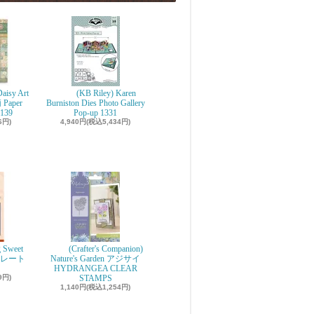
aisy Art
(KB Riley) Karen
 Paper
Burniston Dies Photo Gallery
139
Pop-up 1331
6円)
4,940円(税込5,434円)
g Sweet
(Crafter's Companion)
ョコレート
Nature's Garden アジサイ
r
HYDRANGEA CLEAR
9円)
STAMPS
1,140円(税込1,254円)