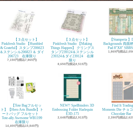
【３点セット】
【３点セット】
【Stamperia 】D
Pinkfresh Studio 【Humbled
Pinkfresh Studio 【Making
Backgrounds 両面柄
& Grateful】スタンプ206623
Things Happen】 クリングス
Pad 8"X8" SBBS
＆ステンシル206823 ＆ ダイ
タンプ239124＆ステンシル
1,869円(税込2,05
206723 在庫限り
239324＆ダイ239124 在庫
7,150円(税込7,865円)
限り
8,650円(税込9,515円)
【Tote Bagフルセッ
NEW!! Spellbinders 3D
Find It Tradin
ト】【Hero Arts Bundle】ト
Embossing Folder Harlequin
Moments Die チ
ートバッグ フルセット
E3D-175
Chocolate Ba
Tote-ally Awesome WB1199
2,648円(税込2,913円)
2,390円(税込2,62
在庫限り
14,400円(税込15,840円)