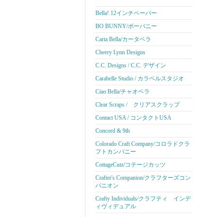
ー
Bella! 12インチペーパー
BO BUNNY/ボーバニー
Carta Bella/カータベラ
Cheery Lynn Designs
C.C. Designs / C.C. デザイン
Carabelle Studio / カラベルスタジオ
Ciao Bella/チャオベラ
Clear Scraps / クリアスクラップ
Contact USA / コンタクトUSA
Concord & 9th
Colorado Craft Company/コロラドクラ
フトカンパニー
CottageCutz/コテージカッツ
Crafter's Companion/クラフターズコン
パニオン
Crafty Individuals/クラフティ インデ
ィヴィデュアル