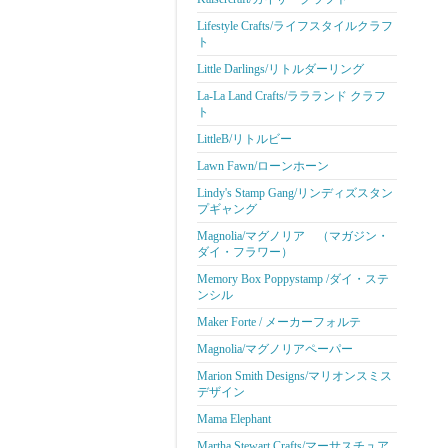
Lifestyle Crafts/ライフスタイルクラフ
ト
Little Darlings/リトルダーリング
La-La Land Crafts/ララランド クラフ
ト
LittleB/リトルビー
Lawn Fawn/ローンホーン
Lindy's Stamp Gang/リンディズスタン
プギャング
Magnolia/マグノリア （マガジン・
ダイ・フラワー）
Memory Box Poppystamp /ダイ・ステ
ンシル
Maker Forte / メーカーフォルテ
Magnolia/マグノリアペーパー
Marion Smith Designs/マリオンスミス
デザイン
Mama Elephant
Martha Stewart Crafts/マーサスチュア