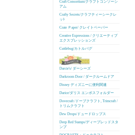
Craft Consortium/クラフトコンソーシ
アム
Crafty Secrets/クラフティーシークレ
ッﾄ
Crate Ｐaper/ クレイトペーパー
Creative Expressions / クリエーティブ
エクスプレッションズ
Cuttlebug/カトルバグ
Darcie's/ ダーシーズ
Darkroom Door / ダークルームドア
Disney ディズニーに便利関連
Darice/ダリス エンボスフォルダー
Dovecraft /ドーブクラフト, Trimcraft /
トリムクラフト
Dew Drops/ドュードロップス
Deep Red Stamps/ディープレッドスタ
ンプ