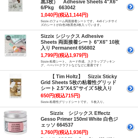
黒3枚） Adhesive Sheets 4"X6"
6/Pkg 663042
1,040円(税込1,144円)
Sizzix のフォーム両面接着シートです。 4x6インチサイ
ズのシートが白色3枚黒色3枚入っています。
Sizzix シジックス Adhesive
Sheets 両面接着シート 6"X6" 10枚
入り Permanent 656802
1,799円(税込1,979円)
Sizzix-粘着シート。 カード作成、スクラップブッキン
グ、ペーパークラフトなどなどに最適です！
【 Tim Holtz】 Sizzix Sticky
Grid Sheets 5枚の粘着性グリッド
シート 2.5"X4.5"サイズ 5枚入り
650円(税込715円)
Sizzix-粘着性グリッドシートです。 ５枚入り。
Sizzix シジックス Effectz
Gesso Primer 150ml White 白色ジ
ェッソ 664537
1,760円(税込1,936円)