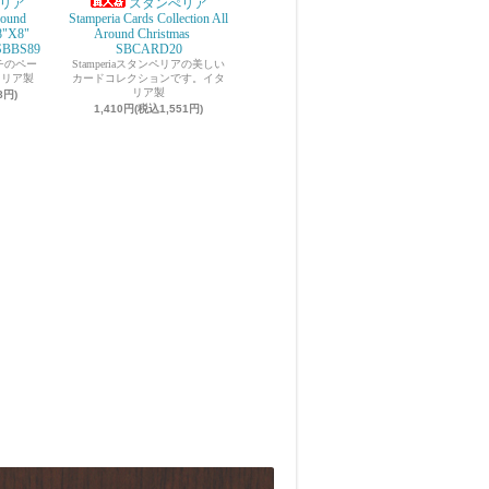
リア
スタンぺリア
round
Stamperia Cards Collection All
8"X8"
Around Christmas
SBBS89
SBCARD20
インチのペー
Stamperiaスタンペリアの美しい
タリア製
カードコレクションです。イタ
リア製
8円)
1,410円(税込1,551円)