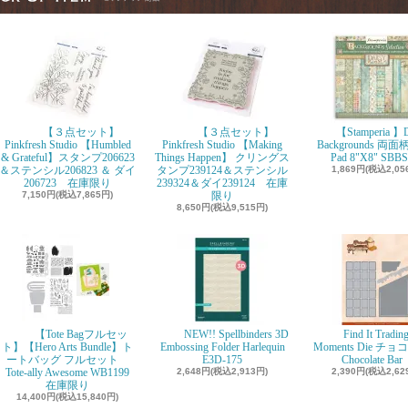
【３点セット】
【３点セット】
【Stamperia 】D
Pinkfresh Studio 【Humbled
Pinkfresh Studio 【Making
Backgrounds 両面柄
& Grateful】スタンプ206623
Things Happen】 クリングス
Pad 8"X8" SBBS
＆ステンシル206823 ＆ ダイ
タンプ239124＆ステンシル
1,869円(税込2,05
206723 在庫限り
239324＆ダイ239124 在庫
7,150円(税込7,865円)
限り
8,650円(税込9,515円)
【Tote Bagフルセッ
NEW!! Spellbinders 3D
Find It Tradin
ト】【Hero Arts Bundle】ト
Embossing Folder Harlequin
Moments Die チ
ートバッグ フルセット
E3D-175
Chocolate Ba
Tote-ally Awesome WB1199
2,648円(税込2,913円)
2,390円(税込2,62
在庫限り
14,400円(税込15,840円)