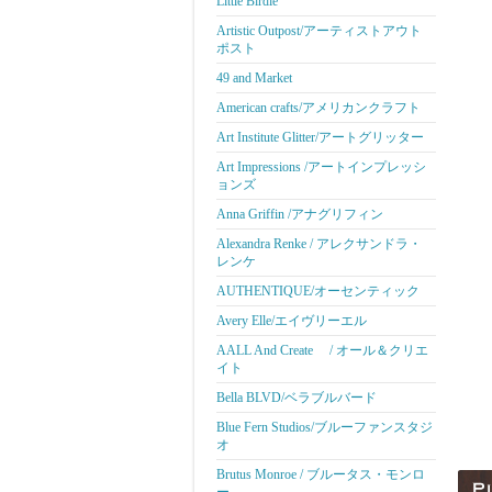
Little Birdie
Artistic Outpost/アーティストアウト
ポスト
49 and Market
American crafts/アメリカンクラフト
Art Institute Glitter/アートグリッター
Art Impressions /アートインプレッシ
ョンズ
Anna Griffin /アナグリフィン
Alexandra Renke / アレクサンドラ・
レンケ
AUTHENTIQUE/オーセンティック
Avery Elle/エイヴリーエル
AALL And Create / オール＆クリエ
イト
Bella BLVD/ベラブルバード
Blue Fern Studios/ブルーファンスタジ
オ
Brutus Monroe / ブルータス・モンロ