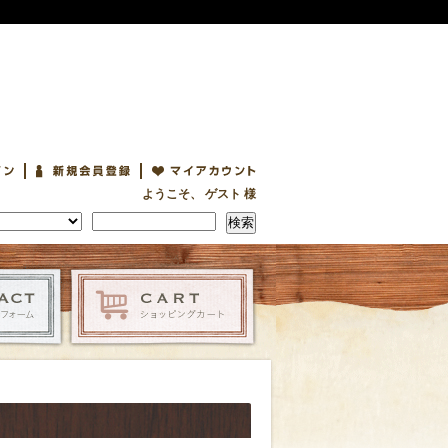
ようこそ、 ゲスト 様
検索