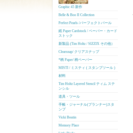
Graphic 45 新作
Belle & Boo II Collection
Perfect Pearls /パーフェクトパール
紙 Paper Cardstock / ペーパー・カード
ストック
新製品 (Tim Holtz / SIZZIX その他）
Clearsnap/ クリアスナップ
*柄 Paper/ 柄ペーパー
MISTI / ミスティ ( スタンプツール )
材料
Tim Holtz Layered Stencil ティム ステ
ンシル
道具・ツール
手帳・ジャーナル(プランナー)スタ
ンプ
Vicki Boutin
Memory Place