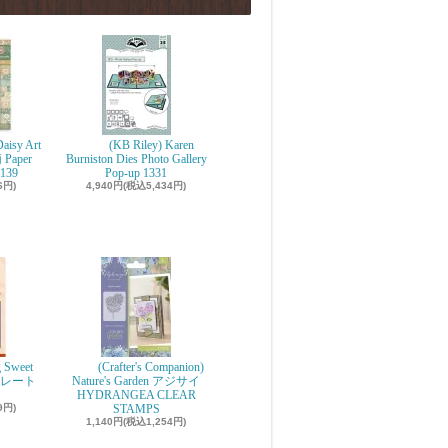
aisy Art
(KB Riley) Karen
 Paper
Burniston Dies Photo Gallery
139
Pop-up 1331
6円)
4,940円(税込5,434円)
g Sweet
(Crafter's Companion)
ョコレート
Nature's Garden アジサイ
r
HYDRANGEA CLEAR
9円)
STAMPS
1,140円(税込1,254円)