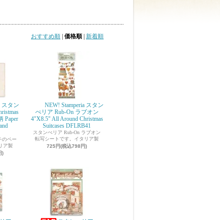
おすすめ順
|
価格順
|
新着順
】スタン
NEW! Stamperia スタン
ristmas
ぺリア Rub-On ラブオン
Paper
4"X8.5" All Around Christmas
rland
Suitcases DFLRB41
スタンぺリア Rub-On ラブオン
転写シートです。イタリア製
インチのペー
リア製
725円(税込798円)
円)