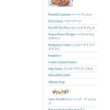
Heartfelt Creations/ ハートフェルト
Hero Arts/ヒーローアーツ
Hot Off The Press /ホットオフプレス
House-Mouse Designs/ ハウスマウス
デザイン
Hunkydory Crafts/ ハンキードイリー
クラフト
Imaginisce
i-crafter (Lynda Kanase)
Inky Antics/ インキーアンティクス
INKADINKADO
Jillibean Soup
Jane's Doodles/ジェーンズ・ドゥドル
ズ
Kaisercraft/カイザークラフト