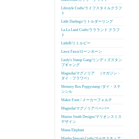
Lifestyle Crafts/ライフスタイルクラフ
ト
Little Darlings/リトルダーリング
La-La Land Crafts/ララランド クラフ
ト
LittleB/リトルビー
Lawn Fawn/ローンホーン
Lindy's Stamp Gang/リンディズスタン
プギャング
Magnolia/マグノリア （マガジン・
ダイ・フラワー）
Memory Box Poppystamp /ダイ・ステ
ンシル
Maker Forte / メーカーフォルテ
Magnolia/マグノリアペーパー
Marion Smith Designs/マリオンスミス
デザイン
Mama Elephant
Martha Stewart Crafts/マーサスチュア