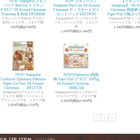
NEW! Stamperia スタン
NEW!スタンぺリア
【スタンぺ
ぺリア Rub-On ラブオン
Stamperia Die-Cuts All Around
Stamperia】 All A
4"X8.5" All Around Christmas
Christmas チップボードダイ
Christmas 両面柄 
Poinsettia & Bells DFLRB40
カットパック DFLDC83
Paper Pad 10枚入り
スタンぺリア Rub-On ラブオン
Stamperiaのの チップボードダ
Stamperiaの8"X8"
転写シートです。イタリア製
イカットパックです。イタリア
パーパッドです。イ
製
725円(税込798円)
1,280円(税込1,40
1,040円(税込1,144円)
NEW! Stamperia
NEW!(Stamperia )両面
Cardstock Ephemera Adhesive
柄 Paper Pad 12"X12" 10/Pkg
Paper Cut Outs All Around
All Around Christmas
Christmas DFLCT26
SBBL140
Stamperiaのカードストック エ
Stamperiaの12x12インチのペー
フェメラ 接着ペーパーカット
パーパックです。イタリア製
アウトパックです。イタリア製
2,350円(税込2,585円)
1,559円(税込1,715円)
<
1
>