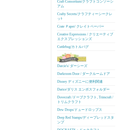
Craft Consortium/クラフトコンソーシ
アム
Crafty Secrets/クラフティーシークレ
ッﾄ
Crate Ｐaper/ クレイトペーパー
Creative Expressions / クリエーティブ
エクスプレッションズ
Cuttlebug/カトルバグ
Darcie's/ ダーシーズ
Darkroom Door / ダークルームドア
Disney ディズニーに便利関連
Darice/ダリス エンボスフォルダー
Dovecraft /ドーブクラフト, Trimcraft /
トリムクラフト
Dew Drops/ドュードロップス
Deep Red Stamps/ディープレッドスタ
ンプ