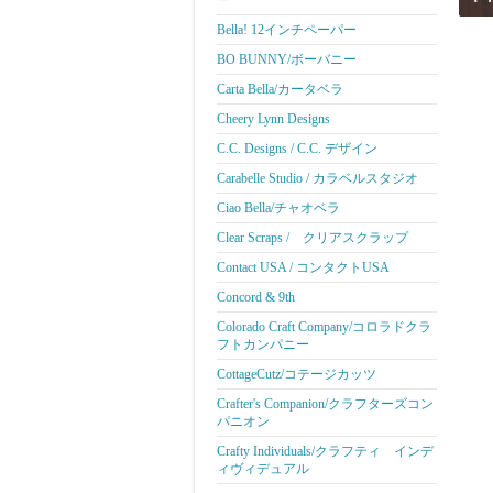
ー
Bella! 12インチペーパー
BO BUNNY/ボーバニー
Carta Bella/カータベラ
Cheery Lynn Designs
C.C. Designs / C.C. デザイン
Carabelle Studio / カラベルスタジオ
Ciao Bella/チャオベラ
Clear Scraps / クリアスクラップ
Contact USA / コンタクトUSA
Concord & 9th
Colorado Craft Company/コロラドクラ
フトカンパニー
CottageCutz/コテージカッツ
Crafter's Companion/クラフターズコン
パニオン
Crafty Individuals/クラフティ インデ
ィヴィデュアル