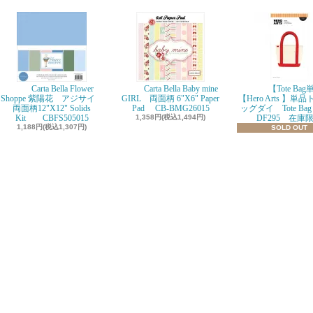
Carta Bella Flower
Carta Bella Baby mine
【Tote Ba
Shoppe 紫陽花 アジサイ
GIRL 両面柄 6"X6" Paper
【Hero Arts 】単
両面柄12"X12" Solids
Pad CB-BMG26015
ッグダイ Tote Bag D
Kit CBFS505015
1,358円(税込1,494円)
DF295 在庫
1,188円(税込1,307円)
SOLD OUT