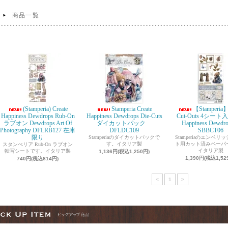
商品一覧
(Stamperia) Create
Stamperia Create
【Stamperia】
Happiness Dewdrops Rub-On
Happiness Dewdrops Die-Cuts
Cut-Outs 4シート入 
ラブオン Dewdrops Art Of
ダイカットパック
Happiness Dewd
Photography DFLRB127 在庫
DFLDC109
SBBCT06
限り
Stamperiaのダイカットパックで
Stamperiaのエンベリ
す。イタリア製
ト用カット済みペーパ
スタンぺリア Rub-On ラブオン
イタリア製
転写シートです。イタリア製
1,136円(税込1,250円)
1,390円(税込1,52
740円(税込814円)
<
1
>