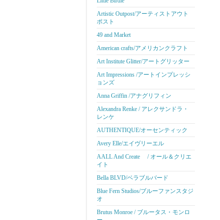
Little Birdie
Artistic Outpost/アーティストアウト
ポスト
49 and Market
American crafts/アメリカンクラフト
Art Institute Glitter/アートグリッター
Art Impressions /アートインプレッシ
ョンズ
Anna Griffin /アナグリフィン
Alexandra Renke / アレクサンドラ・
レンケ
AUTHENTIQUE/オーセンティック
Avery Elle/エイヴリーエル
AALL And Create / オール＆クリエ
イト
Bella BLVD/ベラブルバード
Blue Fern Studios/ブルーファンスタジ
オ
Brutus Monroe / ブルータス・モンロ