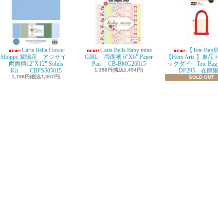
Carta Bella Flower
Carta Bella Baby mine
【Tote Ba
Shoppe 紫陽花 アジサイ
GIRL 両面柄 6"X6" Paper
【Hero Arts 】単
両面柄12"X12" Solids
Pad CB-BMG26015
ッグダイ Tote Bag D
Kit CBFS505015
1,358円(税込1,494円)
DF295 在庫
1,188円(税込1,307円)
SOLD OUT