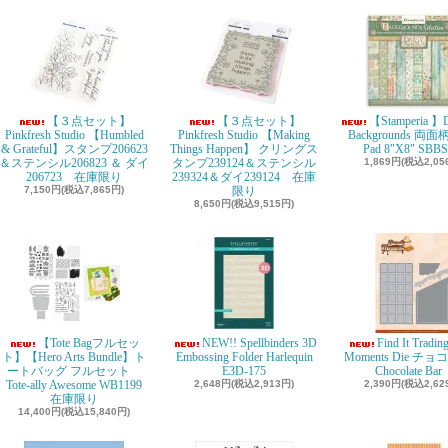
【３点セット】
【３点セット】
【Stamperia 】D
Pinkfresh Studio 【Humbled
Pinkfresh Studio 【Making
Backgrounds 両面柄
& Grateful】スタンプ206623
Things Happen】 クリングス
Pad 8"X8" SBBS
＆ステンシル206823 ＆ ダイ
タンプ239124＆ステンシル
1,869円(税込2,05
206723 在庫限り
239324＆ダイ239124 在庫
7,150円(税込7,865円)
限り
8,650円(税込9,515円)
【Tote Bagフルセッ
NEW!! Spellbinders 3D
Find It Tradin
ト】【Hero Arts Bundle】ト
Embossing Folder Harlequin
Moments Die チ
ートバッグ フルセット
E3D-175
Chocolate Ba
Tote-ally Awesome WB1199
2,648円(税込2,913円)
2,390円(税込2,62
在庫限り
14,400円(税込15,840円)