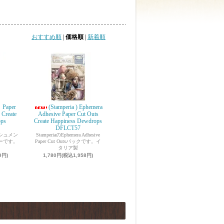
おすすめ順
|
価格順
|
新着順
 Paper
(Stamperia ) Ephemera
Create
Adhesive Paper Cut Outs
rops
Create Happiness Dewdrops
DFLCT57
ッシュメン
StamperiaのEphemera Adhesive
ーです。
Paper Cut Outsパックです。イ
タリア製
9円)
1,780円(税込1,958円)