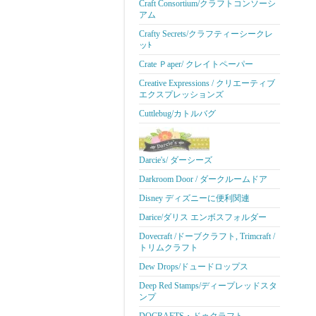
Craft Consortium/クラフトコンソーシ
アム
Crafty Secrets/クラフティーシークレ
ッﾄ
Crate Ｐaper/ クレイトペーパー
Creative Expressions / クリエーティブ
エクスプレッションズ
Cuttlebug/カトルバグ
Darcie's/ ダーシーズ
Darkroom Door / ダークルームドア
Disney ディズニーに便利関連
Darice/ダリス エンボスフォルダー
Dovecraft /ドーブクラフト, Trimcraft /
トリムクラフト
Dew Drops/ドュードロップス
Deep Red Stamps/ディープレッドスタ
ンプ