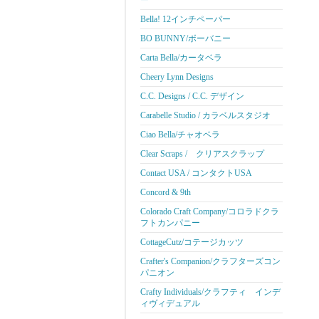
ー
Bella! 12インチペーパー
BO BUNNY/ボーバニー
Carta Bella/カータベラ
Cheery Lynn Designs
C.C. Designs / C.C. デザイン
Carabelle Studio / カラベルスタジオ
Ciao Bella/チャオベラ
Clear Scraps / クリアスクラップ
Contact USA / コンタクトUSA
Concord & 9th
Colorado Craft Company/コロラドクラ
フトカンパニー
CottageCutz/コテージカッツ
Crafter's Companion/クラフターズコン
パニオン
Crafty Individuals/クラフティ インデ
ィヴィデュアル