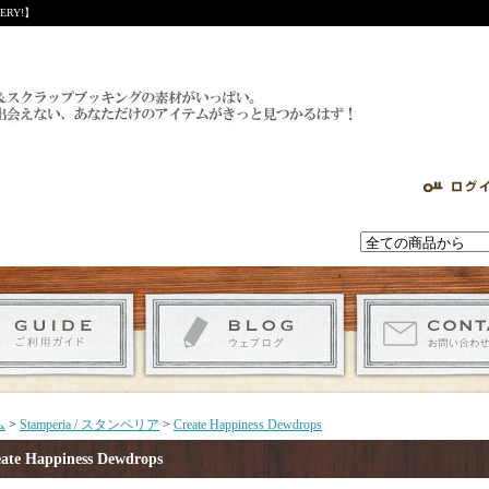
RY!】
ム
>
Stamperia / スタンペリア
>
Create Happiness Dewdrops
ate Happiness Dewdrops