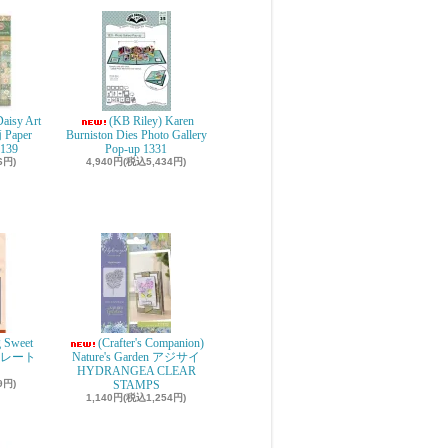
aisy Art
(KB Riley) Karen
 Paper
Burniston Dies Photo Gallery
139
Pop-up 1331
6円)
4,940円(税込5,434円)
g Sweet
(Crafter's Companion)
ョコレート
Nature's Garden アジサイ
r
HYDRANGEA CLEAR
9円)
STAMPS
1,140円(税込1,254円)