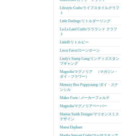
Lifestyle Crafts/ライフスタイルクラフ
ト
Little Darlings/リトルダーリング
La-La Land Crafts/ララランド クラフ
ト
LittleB/リトルビー
Lawn Fawn/ローンホーン
Lindy's Stamp Gang/リンディズスタン
プギャング
Magnolia/マグノリア （マガジン・
ダイ・フラワー）
Memory Box Poppystamp /ダイ・ステ
ンシル
Maker Forte / メーカーフォルテ
Magnolia/マグノリアペーパー
Marion Smith Designs/マリオンスミス
デザイン
Mama Elephant
Martha Stewart Crafts/マーサスチュア