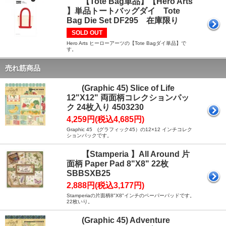
【Tote Bag単品】【Hero Arts
】単品トートバッグダイ Tote
Bag Die Set DF295 在庫限り
SOLD OUT
Hero Arts ヒーローアーツの【Tote Bagダイ単品】で
す。
売れ筋商品
(Graphic 45) Slice of Life
12"X12" 両面柄コレクションパッ
ク 24枚入り 4503230
4,259円(税込4,685円)
Graphic 45 (グラフィック45）の12×12 インチコレク
ションパックです。
【Stamperia 】All Around 片
面柄 Paper Pad 8"X8" 22枚
SBBSXB25
2,888円(税込3,177円)
Stamperiaの片面柄8"X8"インチのペーパーパッドです。
22枚いり。
(Graphic 45) Adventure