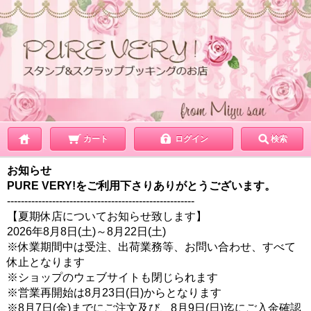
カート
ログイン
検索
お知らせ
PURE VERY!をご利用下さりありがとうございます。
------------------------------
------------------------
【夏期休店についてお知らせ致します】
2026年8月8日(土)～8月22日(土)
※休業期間中は受注、出荷業務等、お問い合わせ、すべて
休止とな
ります
※ショップのウェブサイトも閉じられます
※営業再開始は8月23日(日)からとなります
※8月7日(金)までにご注文及び、8月9日(日)迄にご
入金確認