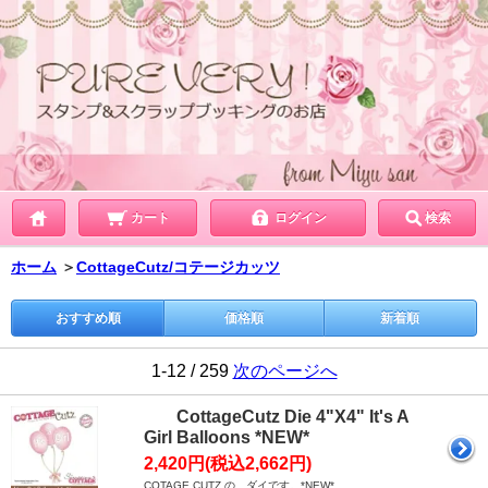
カート
ログイン
検索
ホーム
＞
CottageCutz/コテージカッツ
おすすめ順
価格順
新着順
1-12 / 259
次のページへ
CottageCutz Die 4"X4" It's A
Girl Balloons *NEW*
2,420円(税込2,662円)
COTAGE CUTZ の ダイです。*NEW*