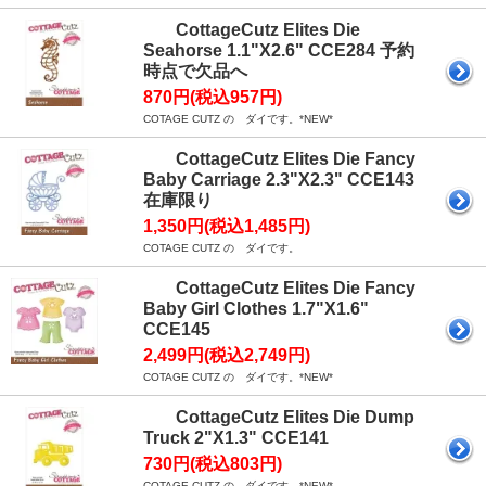
CottageCutz Elites Die
Seahorse 1.1"X2.6" CCE284 予約
時点で欠品へ
870円(税込957円)
COTAGE CUTZ の ダイです。*NEW*
CottageCutz Elites Die Fancy
Baby Carriage 2.3"X2.3" CCE143
在庫限り
1,350円(税込1,485円)
COTAGE CUTZ の ダイです。
CottageCutz Elites Die Fancy
Baby Girl Clothes 1.7"X1.6"
CCE145
2,499円(税込2,749円)
COTAGE CUTZ の ダイです。*NEW*
CottageCutz Elites Die Dump
Truck 2"X1.3" CCE141
730円(税込803円)
COTAGE CUTZ の ダイです。*NEW*