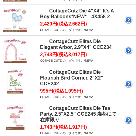
CottageCutz Die 4"X4" It's A
Boy Balloons*NEW* 4X458-2
2,420円(税込2,662円)
COTAGE CUTZ の ダイです。*NEW*
CottageCutz Elites Die
Elegant Arbor, 2.9"X4" CCE234
2,743円(税込3,017円)
COTAGE CUTZ の ダイです。*NEW*
CottageCutz Elites Die
Flourish Bird Corner, 2"X2"
CCE242
995円(税込1,095円)
COTAGE CUTZ の ダイです。*NEW*
CottageCutz Elites Die Tea
Party, 2.5"X2.5" CCE245 廃盤にて
在庫限り
1,743円(税込1,917円)
COTAGE CUTZ の ダイです。*NEW*