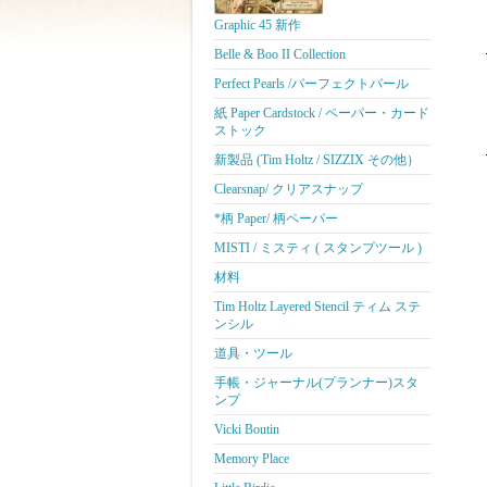
Graphic 45 新作
Belle & Boo II Collection
Perfect Pearls /パーフェクトパール
紙 Paper Cardstock / ペーパー・カード
ストック
新製品 (Tim Holtz / SIZZIX その他）
Clearsnap/ クリアスナップ
*柄 Paper/ 柄ペーパー
MISTI / ミスティ ( スタンプツール )
材料
Tim Holtz Layered Stencil ティム ステ
ンシル
道具・ツール
手帳・ジャーナル(プランナー)スタ
ンプ
Vicki Boutin
Memory Place