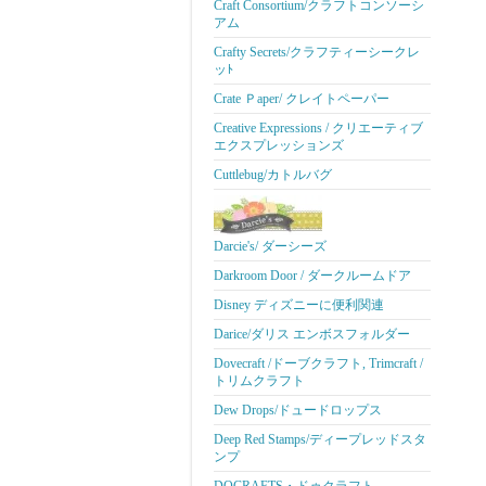
Craft Consortium/クラフトコンソーシ
アム
Crafty Secrets/クラフティーシークレ
ッﾄ
Crate Ｐaper/ クレイトペーパー
Creative Expressions / クリエーティブ
エクスプレッションズ
Cuttlebug/カトルバグ
Darcie's/ ダーシーズ
Darkroom Door / ダークルームドア
Disney ディズニーに便利関連
Darice/ダリス エンボスフォルダー
Dovecraft /ドーブクラフト, Trimcraft /
トリムクラフト
Dew Drops/ドュードロップス
Deep Red Stamps/ディープレッドスタ
ンプ