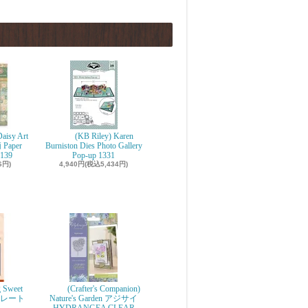
aisy Art
(KB Riley) Karen
 Paper
Burniston Dies Photo Gallery
139
Pop-up 1331
6円)
4,940円(税込5,434円)
g Sweet
(Crafter's Companion)
ョコレート
Nature's Garden アジサイ