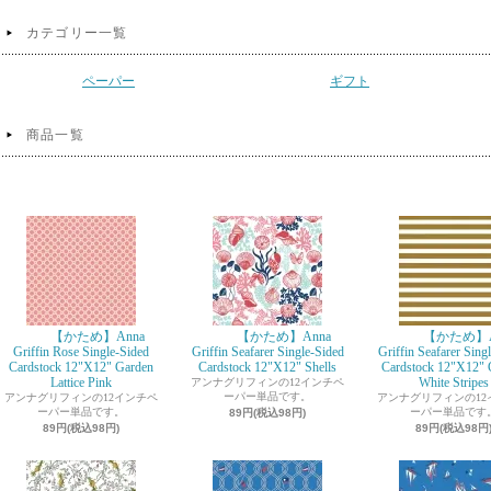
カテゴリー一覧
ペーパー
ギフト
商品一覧
【かため】Anna
【かため】Anna
【かため】A
Griffin Rose Single-Sided
Griffin Seafarer Single-Sided
Griffin Seafarer Sing
Cardstock 12"X12" Garden
Cardstock 12"X12" Shells
Cardstock 12"X12" 
Lattice Pink
White Stripes
アンナグリフィンの12インチペ
ーパー単品です。
アンナグリフィンの12インチペ
アンナグリフィンの12
ーパー単品です。
ーパー単品です
89円(税込98円)
89円(税込98円)
89円(税込98円