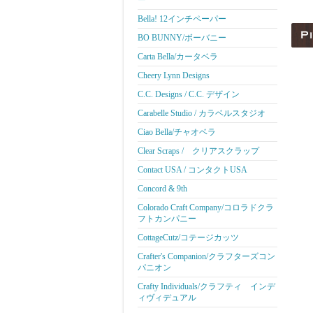
ー
Bella! 12インチペーパー
BO BUNNY/ボーバニー
Carta Bella/カータベラ
Cheery Lynn Designs
C.C. Designs / C.C. デザイン
Carabelle Studio / カラベルスタジオ
Ciao Bella/チャオベラ
Clear Scraps / クリアスクラップ
Contact USA / コンタクトUSA
Concord & 9th
Colorado Craft Company/コロラドクラ
フトカンパニー
CottageCutz/コテージカッツ
Crafter's Companion/クラフターズコン
パニオン
Crafty Individuals/クラフティ インデ
ィヴィデュアル