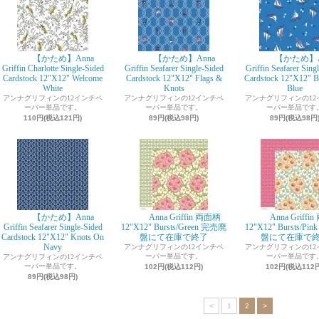
【かため】Anna
【かため】Anna
【かため】A
Griffin Charlotte Single-Sided
Griffin Seafarer Single-Sided
Griffin Seafarer Sing
Cardstock 12"X12" Welcome
Cardstock 12"X12" Flags &
Cardstock 12"X12" B
White
Knots
Blue
アンナグリフィンの12インチペ
アンナグリフィンの12インチペ
アンナグリフィンの12
ーパー単品です。
ーパー単品です。
ーパー単品です
110円(税込121円)
89円(税込98円)
89円(税込98円
【かため】Anna
Anna Griffin 両面柄
Anna Griffi
Griffin Seafarer Single-Sided
12"X12" Bursts/Green 完売廃
12"X12" Bursts/Pi
Cardstock 12"X12" Knots On
盤にて在庫で終了
盤にて在庫で
Navy
アンナグリフィンの12インチペ
アンナグリフィンの12
ーパー単品です。
ーパー単品です
アンナグリフィンの12インチペ
ーパー単品です。
102円(税込112円)
102円(税込112
89円(税込98円)
<
1
2
>