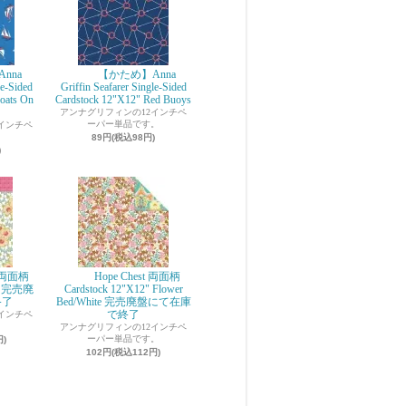
nna
【かため】Anna
le-Sided
Griffin Seafarer Single-Sided
oats On
Cardstock 12"X12" Red Buoys
アンナグリフィンの12インチペ
ーパー単品です。
インチペ
。
89円(税込98円)
)
n 両面柄
Hope Chest 両面柄
nk 完売廃
Cardstock 12"X12" Flower
終了
Bed/White 完売廃盤にて在庫
で終了
インチペ
。
アンナグリフィンの12インチペ
ーパー単品です。
円)
102円(税込112円)