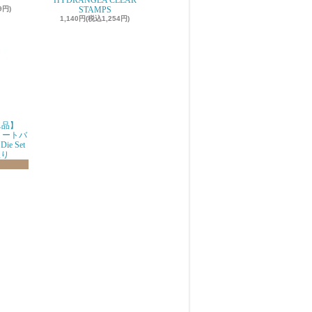
r
HYDRANGEA CLEAR
9円)
STAMPS
1,140円(税込1,254円)
g単品】
品トートバ
ie Set
限り