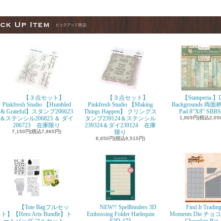
【３点セット】
【３点セット】
【Stamperia 】D
Pinkfresh Studio 【Humbled
Pinkfresh Studio 【Making
Backgrounds 両面柄
& Grateful】スタンプ206623
Things Happen】 クリングス
Pad 8"X8" SBBS
＆ステンシル206823 ＆ ダイ
タンプ239124＆ステンシル
1,869円(税込2,05
206723 在庫限り
239324＆ダイ239124 在庫
7,150円(税込7,865円)
限り
8,650円(税込9,515円)
【Tote Bagフルセッ
NEW!! Spellbinders 3D
Find It Tradin
ト】【Hero Arts Bundle】ト
Embossing Folder Harlequin
Moments Die チ