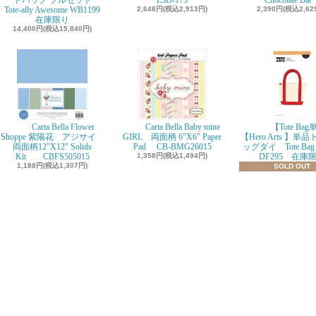
ートバッグ フルセット
E3D-175
Chocolate Ba
Tote-ally Awesome WB1199
2,648円(税込2,913円)
2,390円(税込2,62
在庫限り
14,400円(税込15,840円)
Carta Bella Flower
Carta Bella Baby mine
【Tote Ba
Shoppe 紫陽花 アジサイ
GIRL 両面柄 6"X6" Paper
【Hero Arts 】単
両面柄12"X12" Solids
Pad CB-BMG26015
ッグダイ Tote Bag D
Kit CBFS505015
1,358円(税込1,494円)
DF295 在庫
1,188円(税込1,307円)
SOLD OUT