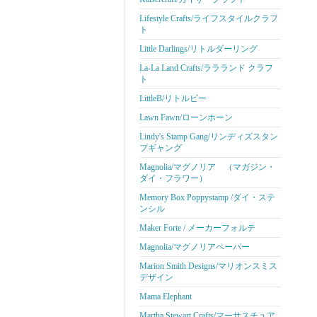
Lifestyle Crafts/ライフスタイルクラフ
ト
Little Darlings/リトルダーリング
La-La Land Crafts/ララランド クラフ
ト
LittleB/リトルビー
Lawn Fawn/ローンホーン
Lindy's Stamp Gang/リンディズスタン
プギャング
Magnolia/マグノリア （マガジン・
ダイ・フラワー）
Memory Box Poppystamp /ダイ・ステ
ンシル
Maker Forte / メーカーフォルテ
Magnolia/マグノリアペーパー
Marion Smith Designs/マリオンスミス
デザイン
Mama Elephant
Martha Stewart Crafts/マーサスチュア