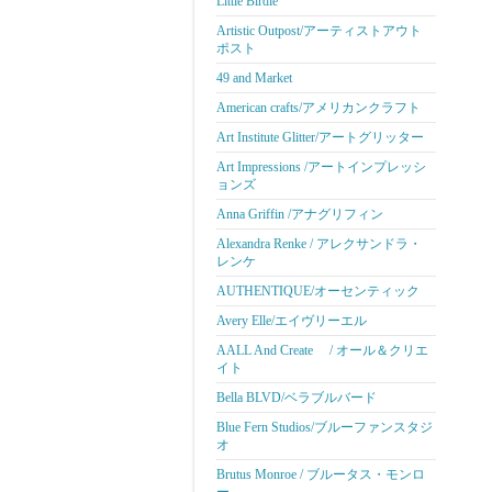
Little Birdie
Artistic Outpost/アーティストアウト
ポスト
49 and Market
American crafts/アメリカンクラフト
Art Institute Glitter/アートグリッター
Art Impressions /アートインプレッシ
ョンズ
Anna Griffin /アナグリフィン
Alexandra Renke / アレクサンドラ・
レンケ
AUTHENTIQUE/オーセンティック
Avery Elle/エイヴリーエル
AALL And Create / オール＆クリエ
イト
Bella BLVD/ベラブルバード
Blue Fern Studios/ブルーファンスタジ
オ
Brutus Monroe / ブルータス・モンロ