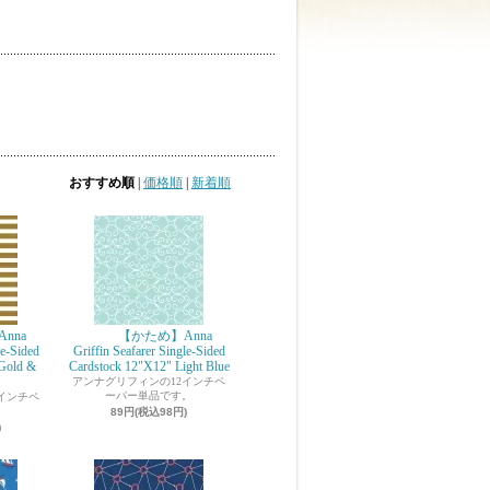
おすすめ順
|
価格順
|
新着順
nna
【かため】Anna
le-Sided
Griffin Seafarer Single-Sided
Gold &
Cardstock 12"X12" Light Blue
アンナグリフィンの12インチペ
ーパー単品です。
インチペ
。
89円(税込98円)
)