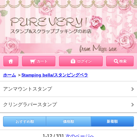
カート
ログイン
検索
ホーム
＞
Stamping bella/スタンピングベラ
アンマウントスタンプ
クリングラバースタンプ
おすすめ順
価格順
新着順
1-12 / 331
次のページへ