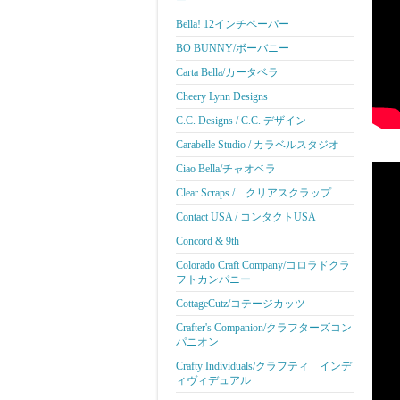
ー
Bella! 12インチペーパー
BO BUNNY/ボーバニー
Carta Bella/カータベラ
Cheery Lynn Designs
C.C. Designs / C.C. デザイン
Carabelle Studio / カラベルスタジオ
Ciao Bella/チャオベラ
Clear Scraps / クリアスクラップ
Contact USA / コンタクトUSA
Concord & 9th
Colorado Craft Company/コロラドクラ
フトカンパニー
CottageCutz/コテージカッツ
Crafter's Companion/クラフターズコン
パニオン
Crafty Individuals/クラフティ インデ
ィヴィデュアル