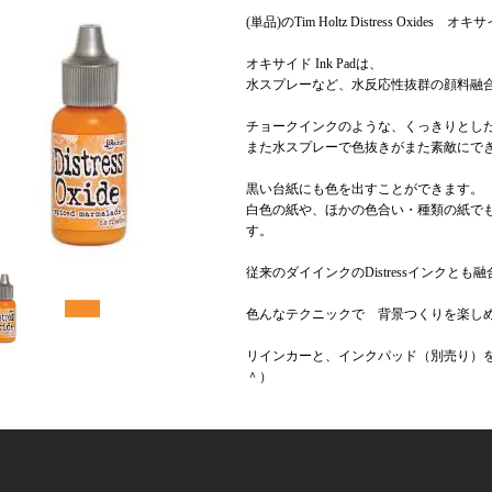
(単品)のTim Holtz Distress Oxid
オキサイド Ink Padは、
水スプレーなど、水反応性抜群の顔料融
チョークインクのような、くっきりとし
また水スプレーで色抜きがまた素敵にで
黒い台紙にも色を出すことができます。
白色の紙や、ほかの色合い・種類の紙で
す。
従来のダイインクのDistressインクと
色んなテクニックで 背景つくりを楽しめ
リインカーと、インクパッド（別売り）
＾）