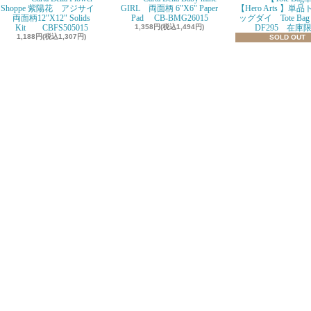
Shoppe 紫陽花 アジサイ
GIRL 両面柄 6"X6" Paper
【Hero Arts 】単
両面柄12"X12" Solids
Pad CB-BMG26015
ッグダイ Tote Bag D
Kit CBFS505015
1,358円(税込1,494円)
DF295 在庫
1,188円(税込1,307円)
SOLD OUT