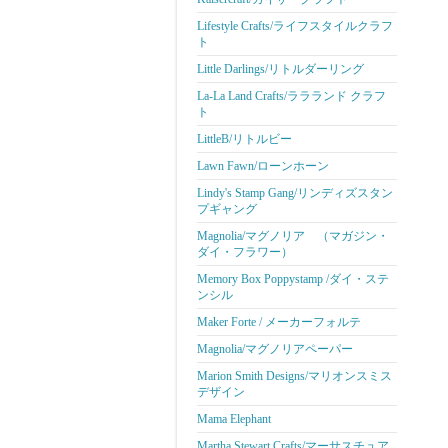
Lifestyle Crafts/ライフスタイルクラフ
ト
Little Darlings/リトルダーリング
La-La Land Crafts/ララランド クラフ
ト
LittleB/リトルビー
Lawn Fawn/ローンホーン
Lindy's Stamp Gang/リンディズスタン
プギャング
Magnolia/マグノリア （マガジン・
ダイ・フラワー）
Memory Box Poppystamp /ダイ・ステ
ンシル
Maker Forte / メーカーフォルテ
Magnolia/マグノリアペーパー
Marion Smith Designs/マリオンスミス
デザイン
Mama Elephant
Martha Stewart Crafts/マーサスチュア