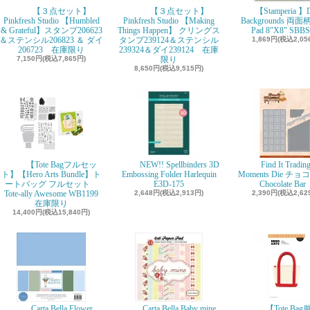
【３点セット】
【３点セット】
【Stamperia 】D
Pinkfresh Studio 【Humbled
Pinkfresh Studio 【Making
Backgrounds 両面柄
& Grateful】スタンプ206623
Things Happen】 クリングス
Pad 8"X8" SBBS
＆ステンシル206823 ＆ ダイ
タンプ239124＆ステンシル
1,869円(税込2,05
206723 在庫限り
239324＆ダイ239124 在庫
7,150円(税込7,865円)
限り
8,650円(税込9,515円)
【Tote Bagフルセッ
NEW!! Spellbinders 3D
Find It Tradin
ト】【Hero Arts Bundle】ト
Embossing Folder Harlequin
Moments Die チ
ートバッグ フルセット
E3D-175
Chocolate Ba
Tote-ally Awesome WB1199
2,648円(税込2,913円)
2,390円(税込2,62
在庫限り
14,400円(税込15,840円)
Carta Bella Flower
Carta Bella Baby mine
【Tote Ba