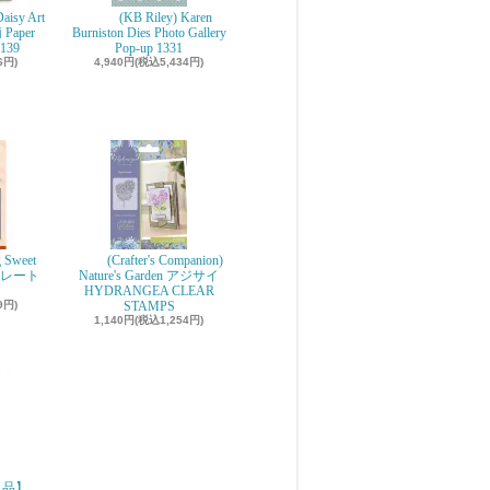
aisy Art
(KB Riley) Karen
 Paper
Burniston Dies Photo Gallery
139
Pop-up 1331
6円)
4,940円(税込5,434円)
g Sweet
(Crafter's Companion)
ョコレート
Nature's Garden アジサイ
r
HYDRANGEA CLEAR
9円)
STAMPS
1,140円(税込1,254円)
g単品】