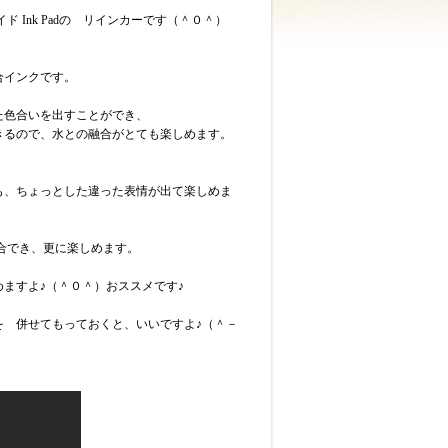
es オキサイド Ink Padの リインカーです（＾０＾）
合インクです。
た色合いを出すことができ、
きるので、水との融合がとても楽しめます。
も、ちょっとした違った表情が出て楽しめま
も融合でき、更に楽しめます。
ますよ♪（＾０＾）おススメです♪
を 併せてもっておくと、いいですよ♪（＾－