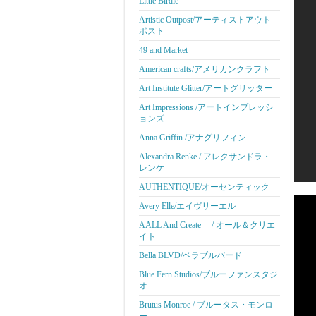
Little Birdie
Artistic Outpost/アーティストアウト
ポスト
49 and Market
American crafts/アメリカンクラフト
Art Institute Glitter/アートグリッター
Art Impressions /アートインプレッシ
ョンズ
Anna Griffin /アナグリフィン
Alexandra Renke / アレクサンドラ・
レンケ
AUTHENTIQUE/オーセンティック
Avery Elle/エイヴリーエル
AALL And Create / オール＆クリエ
イト
Bella BLVD/ベラブルバード
Blue Fern Studios/ブルーファンスタジ
オ
Brutus Monroe / ブルータス・モンロ