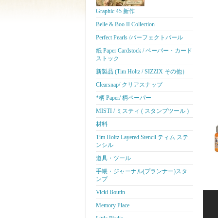
Graphic 45 新作
Belle & Boo II Collection
Perfect Pearls /パーフェクトパール
紙 Paper Cardstock / ペーパー・カード
ストック
新製品 (Tim Holtz / SIZZIX その他）
Clearsnap/ クリアスナップ
*柄 Paper/ 柄ペーパー
MISTI / ミスティ ( スタンプツール )
材料
Tim Holtz Layered Stencil ティム ステ
ンシル
道具・ツール
手帳・ジャーナル(プランナー)スタ
ンプ
Vicki Boutin
Memory Place