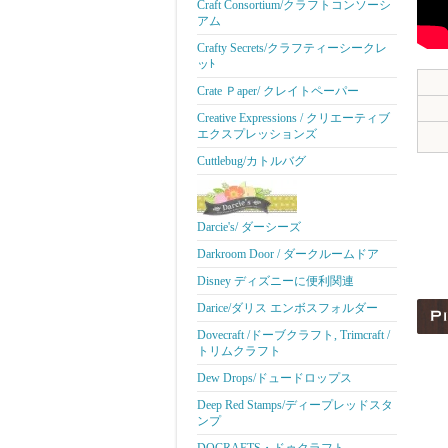
Craft Consortium/クラフトコンソーシ
アム
Crafty Secrets/クラフティーシークレ
ッﾄ
Crate Ｐaper/ クレイトペーパー
Creative Expressions / クリエーティブ
エクスプレッションズ
Cuttlebug/カトルバグ
Darcie's/ ダーシーズ
Darkroom Door / ダークルームドア
Disney ディズニーに便利関連
Darice/ダリス エンボスフォルダー
Dovecraft /ドーブクラフト, Trimcraft /
トリムクラフト
Dew Drops/ドュードロップス
Deep Red Stamps/ディープレッドスタ
ンプ