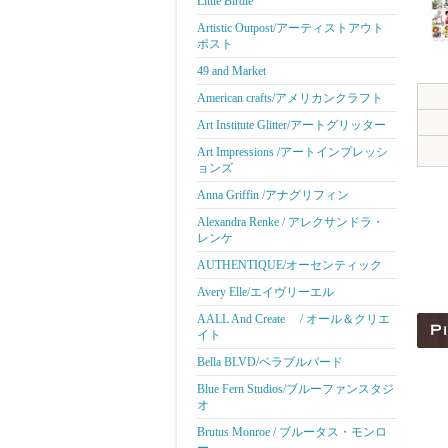
Little Birdie
Artistic Outpost/アーティストアウト
ポスト
49 and Market
American crafts/アメリカンクラフト
Art Institute Glitter/アートグリッター
Art Impressions /アートインプレッシ
ョンズ
Anna Griffin /アナグリフィン
Alexandra Renke / アレクサンドラ・
レンケ
AUTHENTIQUE/オーセンティック
Avery Elle/エイヴリーエル
AALL And Create / オール＆クリエ
イト
Bella BLVD/ベラブルバード
Blue Fern Studios/ブルーファンスタジ
オ
Brutus Monroe / ブルータス・モンロ