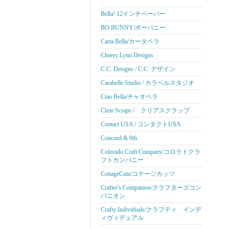
ー
Bella! 12インチペーパー
BO BUNNY/ボーバニー
Carta Bella/カータベラ
Cheery Lynn Designs
C.C. Designs / C.C. デザイン
Carabelle Studio / カラベルスタジオ
Ciao Bella/チャオベラ
Clear Scraps / クリアスクラップ
Contact USA / コンタクトUSA
Concord & 9th
Colorado Craft Company/コロラドクラ
フトカンパニー
CottageCutz/コテージカッツ
Crafter's Companion/クラフターズコン
パニオン
Crafty Individuals/クラフティ インデ
ィヴィデュアル