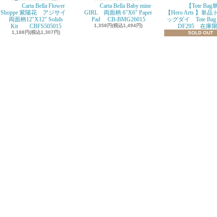
Carta Bella Flower
Carta Bella Baby mine
【Tote Ba
Shoppe 紫陽花 アジサイ
GIRL 両面柄 6"X6" Paper
【Hero Arts 】単
両面柄12"X12" Solids
Pad CB-BMG26015
ッグダイ Tote Bag D
Kit CBFS505015
1,358円(税込1,494円)
DF295 在庫
1,188円(税込1,307円)
SOLD OUT