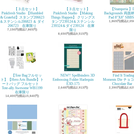
【３点セット】
【３点セット】
【Stamperia 】D
Pinkfresh Studio 【Humbled
Pinkfresh Studio 【Making
Backgrounds 両面柄
& Grateful】スタンプ206623
Things Happen】 クリングス
Pad 8"X8" SBBS
＆ステンシル206823 ＆ ダイ
タンプ239124＆ステンシル
1,869円(税込2,05
206723 在庫限り
239324＆ダイ239124 在庫
7,150円(税込7,865円)
限り
8,650円(税込9,515円)
【Tote Bagフルセッ
NEW!! Spellbinders 3D
Find It Tradin
ト】【Hero Arts Bundle】ト
Embossing Folder Harlequin
Moments Die チ
ートバッグ フルセット
E3D-175
Chocolate Ba
Tote-ally Awesome WB1199
2,648円(税込2,913円)
2,390円(税込2,62
在庫限り
14,400円(税込15,840円)