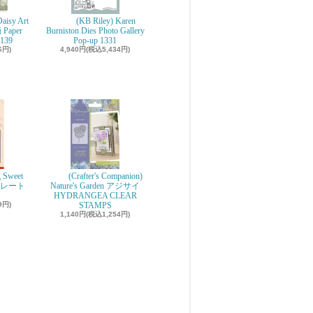
aisy Art
(KB Riley) Karen
 Paper
Burniston Dies Photo Gallery
139
Pop-up 1331
6円)
4,940円(税込5,434円)
g Sweet
(Crafter's Companion)
ョコレート
Nature's Garden アジサイ
r
HYDRANGEA CLEAR
9円)
STAMPS
1,140円(税込1,254円)