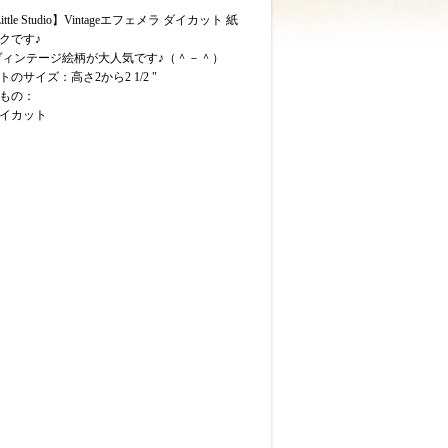
 Little Studio】Vintageエフェメラ ダイカット 紙
クです♪
ヴィンテージ絵柄が大人気です♪（＾－＾）
のサイズ：高さ2から2 1/2 "
もの：
ダイカット