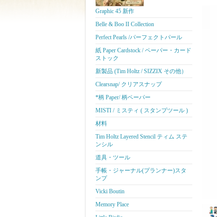
Graphic 45 新作
Belle & Boo II Collection
Perfect Pearls /パーフェクトパール
紙 Paper Cardstock / ペーパー・カード
ストック
新製品 (Tim Holtz / SIZZIX その他）
Clearsnap/ クリアスナップ
*柄 Paper/ 柄ペーパー
MISTI / ミスティ ( スタンプツール )
材料
Tim Holtz Layered Stencil ティム ステ
ンシル
道具・ツール
手帳・ジャーナル(プランナー)スタ
ンプ
Vicki Boutin
Memory Place