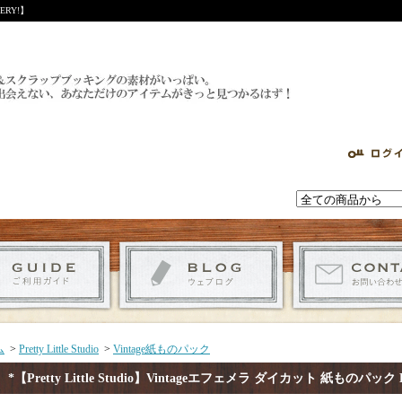
RY!】
ム
>
Pretty Little Studio
>
Vintage紙ものパック
*【Pretty Little Studio】Vintageエフェメラ ダイカット 紙ものパック Boy