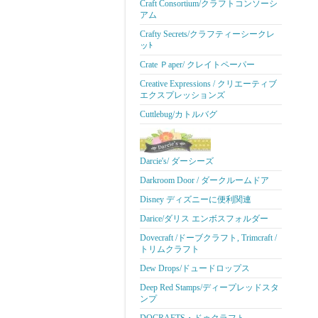
Craft Consortium/クラフトコンソーシ
アム
Crafty Secrets/クラフティーシークレ
ッﾄ
Crate Ｐaper/ クレイトペーパー
Creative Expressions / クリエーティブ
エクスプレッションズ
Cuttlebug/カトルバグ
Darcie's/ ダーシーズ
Darkroom Door / ダークルームドア
Disney ディズニーに便利関連
Darice/ダリス エンボスフォルダー
Dovecraft /ドーブクラフト, Trimcraft /
トリムクラフト
Dew Drops/ドュードロップス
Deep Red Stamps/ディープレッドスタ
ンプ