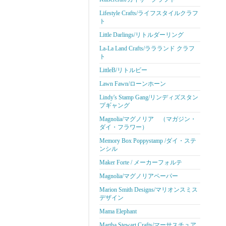
Lifestyle Crafts/ライフスタイルクラフ
ト
Little Darlings/リトルダーリング
La-La Land Crafts/ララランド クラフ
ト
LittleB/リトルビー
Lawn Fawn/ローンホーン
Lindy's Stamp Gang/リンディズスタン
プギャング
Magnolia/マグノリア （マガジン・
ダイ・フラワー）
Memory Box Poppystamp /ダイ・ステ
ンシル
Maker Forte / メーカーフォルテ
Magnolia/マグノリアペーパー
Marion Smith Designs/マリオンスミス
デザイン
Mama Elephant
Martha Stewart Crafts/マーサスチュア