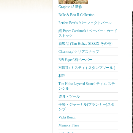
Graphic 45 新作
Belle & Boo II Collection
Perfect Pearls /パーフェクトパール
紙 Paper Cardstock / ペーパー・カード
ストック
新製品 (Tim Holtz / SIZZIX その他）
Clearsnap/ クリアスナップ
*柄 Paper/ 柄ペーパー
MISTI / ミスティ ( スタンプツール )
材料
Tim Holtz Layered Stencil ティム ステ
ンシル
道具・ツール
手帳・ジャーナル(プランナー)スタ
ンプ
Vicki Boutin
Memory Place