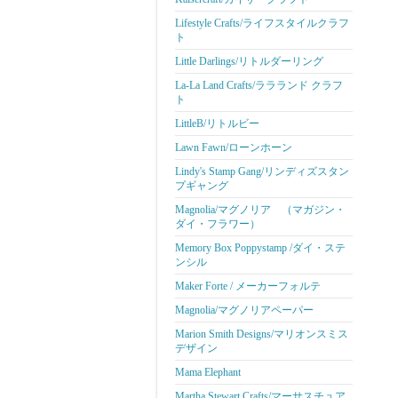
Lifestyle Crafts/ライフスタイルクラフ
ト
Little Darlings/リトルダーリング
La-La Land Crafts/ララランド クラフ
ト
LittleB/リトルビー
Lawn Fawn/ローンホーン
Lindy's Stamp Gang/リンディズスタン
プギャング
Magnolia/マグノリア （マガジン・
ダイ・フラワー）
Memory Box Poppystamp /ダイ・ステ
ンシル
Maker Forte / メーカーフォルテ
Magnolia/マグノリアペーパー
Marion Smith Designs/マリオンスミス
デザイン
Mama Elephant
Martha Stewart Crafts/マーサスチュア