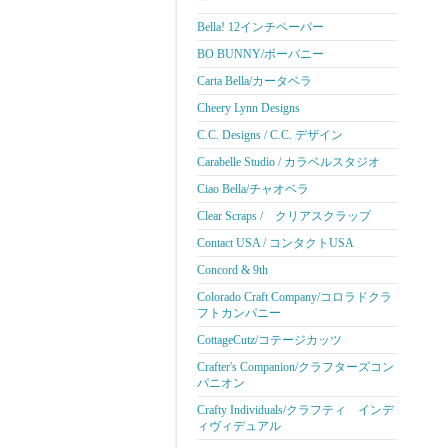
ー
Bella! 12インチペーパー
BO BUNNY/ボーバニー
Carta Bella/カータベラ
Cheery Lynn Designs
C.C. Designs / C.C. デザイン
Carabelle Studio / カラベルスタジオ
Ciao Bella/チャオベラ
Clear Scraps / クリアスクラップ
Contact USA / コンタクトUSA
Concord & 9th
Colorado Craft Company/コロラドクラ
フトカンパニー
CottageCutz/コテージカッツ
Crafter's Companion/クラフターズコン
パニオン
Crafty Individuals/クラフティ インデ
ィヴィデュアル