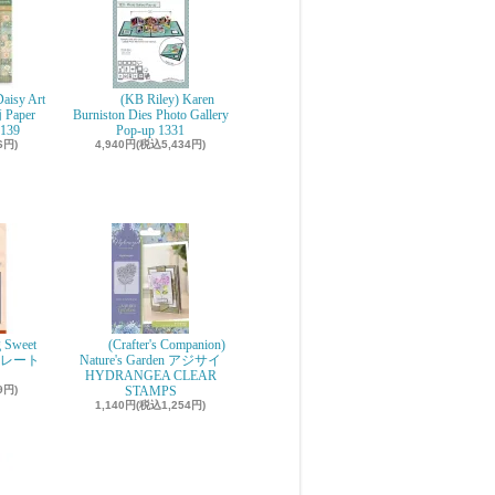
aisy Art
(KB Riley) Karen
 Paper
Burniston Dies Photo Gallery
139
Pop-up 1331
6円)
4,940円(税込5,434円)
g Sweet
(Crafter's Companion)
ョコレート
Nature's Garden アジサイ
r
HYDRANGEA CLEAR
9円)
STAMPS
1,140円(税込1,254円)