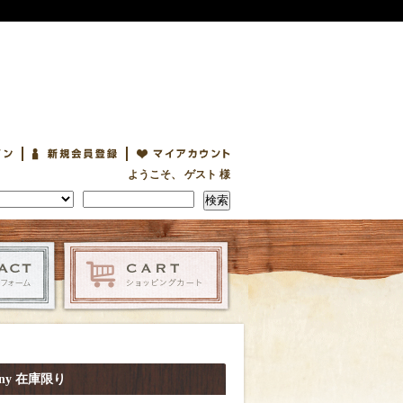
ようこそ、 ゲスト 様
検索
rmony 在庫限り