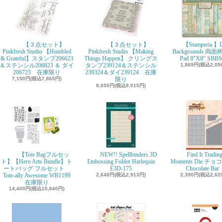
【３点セット】
【３点セット】
【Stamperia 】D
Pinkfresh Studio 【Humbled
Pinkfresh Studio 【Making
Backgrounds 両面柄
& Grateful】スタンプ206623
Things Happen】 クリングス
Pad 8"X8" SBBS
＆ステンシル206823 ＆ ダイ
タンプ239124＆ステンシル
1,869円(税込2,05
206723 在庫限り
239324＆ダイ239124 在庫
7,150円(税込7,865円)
限り
8,650円(税込9,515円)
【Tote Bagフルセッ
NEW!! Spellbinders 3D
Find It Tradin
ト】【Hero Arts Bundle】ト
Embossing Folder Harlequin
Moments Die チ
ートバッグ フルセット
E3D-175
Chocolate Ba
Tote-ally Awesome WB1199
2,648円(税込2,913円)
2,390円(税込2,62
在庫限り
14,400円(税込15,840円)