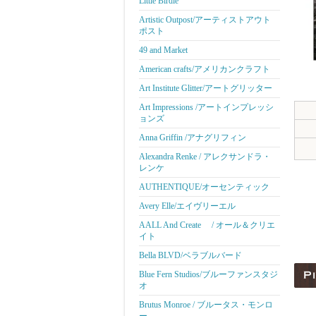
Little Birdie
Artistic Outpost/アーティストアウト
ポスト
49 and Market
American crafts/アメリカンクラフト
Art Institute Glitter/アートグリッター
Art Impressions /アートインプレッシ
ョンズ
Anna Griffin /アナグリフィン
Alexandra Renke / アレクサンドラ・
レンケ
AUTHENTIQUE/オーセンティック
Avery Elle/エイヴリーエル
AALL And Create / オール＆クリエ
イト
Bella BLVD/ベラブルバード
Blue Fern Studios/ブルーファンスタジ
オ
Brutus Monroe / ブルータス・モンロ