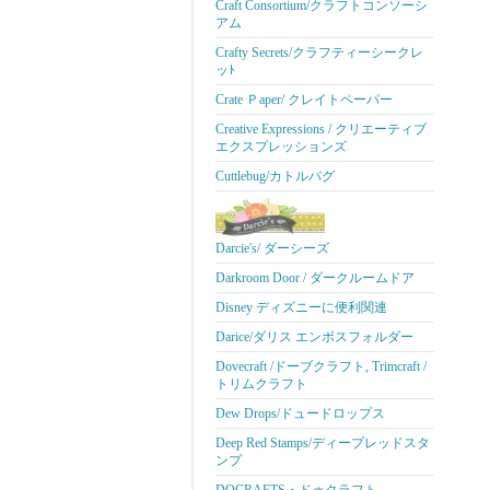
Craft Consortium/クラフトコンソーシ
アム
Crafty Secrets/クラフティーシークレ
ッﾄ
Crate Ｐaper/ クレイトペーパー
Creative Expressions / クリエーティブ
エクスプレッションズ
Cuttlebug/カトルバグ
Darcie's/ ダーシーズ
Darkroom Door / ダークルームドア
Disney ディズニーに便利関連
Darice/ダリス エンボスフォルダー
Dovecraft /ドーブクラフト, Trimcraft /
トリムクラフト
Dew Drops/ドュードロップス
Deep Red Stamps/ディープレッドスタ
ンプ