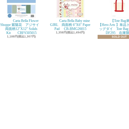
Carta Bella Flower
Carta Bella Baby mine
【Tote Ba
Shoppe 紫陽花 アジサイ
GIRL 両面柄 6"X6" Paper
【Hero Arts 】単
両面柄12"X12" Solids
Pad CB-BMG26015
ッグダイ Tote Bag D
Kit CBFS505015
1,358円(税込1,494円)
DF295 在庫
1,188円(税込1,307円)
SOLD OUT