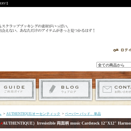
RY!】
ム
>
AUTHENTIQUE/オーセンティック
>
ペーパー パッド、単品
AUTHENTIQUE）Irresistible 両面柄 music Cardstock 12"X12" Ha