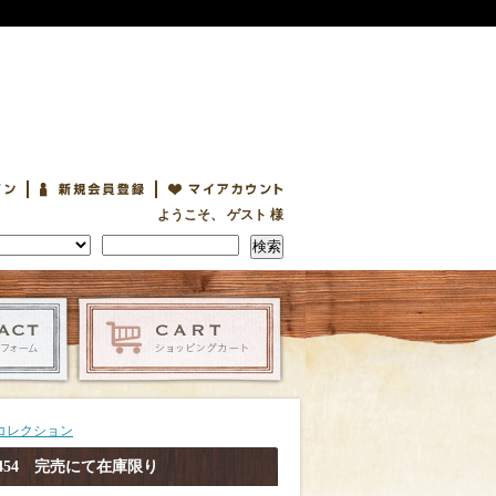
ようこそ、 ゲスト 様
検索
タイン コレクション
ts CSC3454 完売にて在庫限り