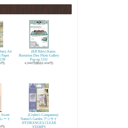
aisy Art
(KB Riley) Karen
 Paper
Burniston Dies Photo Gallery
139
Pop-up 1331
6円)
4,940円(税込5,434円)
g Sweet
(Crafter's Companion)
ョコレート
Nature's Garden アジサイ
r
HYDRANGEA CLEAR
9円)
STAMPS