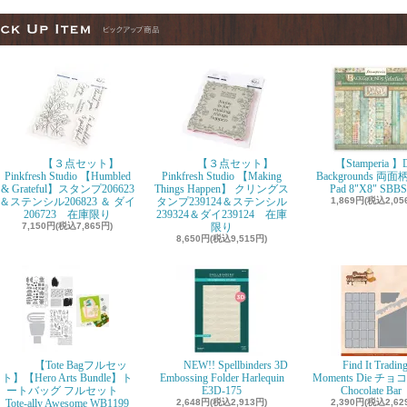
【３点セット】
【３点セット】
【Stamperia 】D
Pinkfresh Studio 【Humbled
Pinkfresh Studio 【Making
Backgrounds 両面柄
& Grateful】スタンプ206623
Things Happen】 クリングス
Pad 8"X8" SBBS
＆ステンシル206823 ＆ ダイ
タンプ239124＆ステンシル
1,869円(税込2,05
206723 在庫限り
239324＆ダイ239124 在庫
7,150円(税込7,865円)
限り
8,650円(税込9,515円)
【Tote Bagフルセッ
NEW!! Spellbinders 3D
Find It Tradin
ト】【Hero Arts Bundle】ト
Embossing Folder Harlequin
Moments Die チ
ートバッグ フルセット
E3D-175
Chocolate Ba
Tote-ally Awesome WB1199
2,648円(税込2,913円)
2,390円(税込2,62