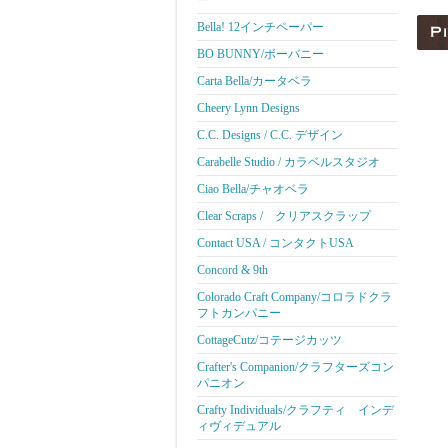
ー
Bella! 12インチペーパー
BO BUNNY/ボーバニー
Carta Bella/カータベラ
Cheery Lynn Designs
C.C. Designs / C.C. デザイン
Carabelle Studio / カラベルスタジオ
Ciao Bella/チャオベラ
Clear Scraps / クリアスクラップ
Contact USA / コンタクトUSA
Concord & 9th
Colorado Craft Company/コロラドクラ
フトカンパニー
CottageCutz/コテージカッツ
Crafter's Companion/クラフターズコン
パニオン
Crafty Individuals/クラフティ インデ
ィヴィデュアル