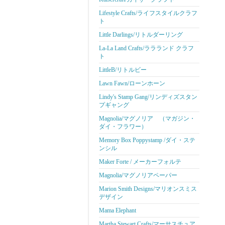
Lifestyle Crafts/ライフスタイルクラフ
ト
Little Darlings/リトルダーリング
La-La Land Crafts/ララランド クラフ
ト
LittleB/リトルビー
Lawn Fawn/ローンホーン
Lindy's Stamp Gang/リンディズスタン
プギャング
Magnolia/マグノリア （マガジン・
ダイ・フラワー）
Memory Box Poppystamp /ダイ・ステ
ンシル
Maker Forte / メーカーフォルテ
Magnolia/マグノリアペーパー
Marion Smith Designs/マリオンスミス
デザイン
Mama Elephant
Martha Stewart Crafts/マーサスチュア