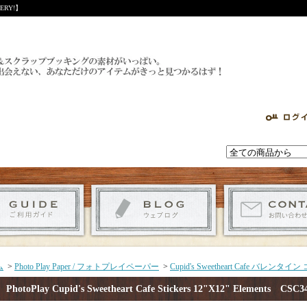
RY!】
ム
>
Photo Play Paper / フォトプレイペーパー
>
Cupid's Sweetheart Cafe バレン
PhotoPlay Cupid's Sweetheart Cafe Stickers 12"X12" Elemen