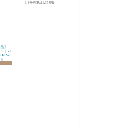
1,140円(税込1,254円)
g単品】
品トートバ
ie Set
限り