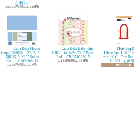
在庫限り
14,400円(税込15,840円)
Carta Bella Flower
Carta Bella Baby mine
【Tote Ba
Shoppe 紫陽花 アジサイ
GIRL 両面柄 6"X6" Paper
【Hero Arts 】単
両面柄12"X12" Solids
Pad CB-BMG26015
ッグダイ Tote Bag D
Kit CBFS505015
1,358円(税込1,494円)
DF295 在庫
1,188円(税込1,307円)
SOLD OUT