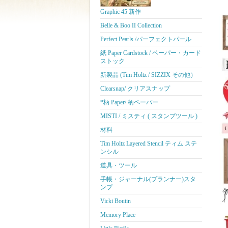
Graphic 45 新作
Belle & Boo II Collection
Perfect Pearls /パーフェクトパール
紙 Paper Cardstock / ペーパー・カード
ストック
新製品 (Tim Holtz / SIZZIX その他）
Clearsnap/ クリアスナップ
*柄 Paper/ 柄ペーパー
MISTI / ミスティ ( スタンプツール )
材料
Tim Holtz Layered Stencil ティム ステ
ンシル
道具・ツール
手帳・ジャーナル(プランナー)スタ
ンプ
Vicki Boutin
Memory Place