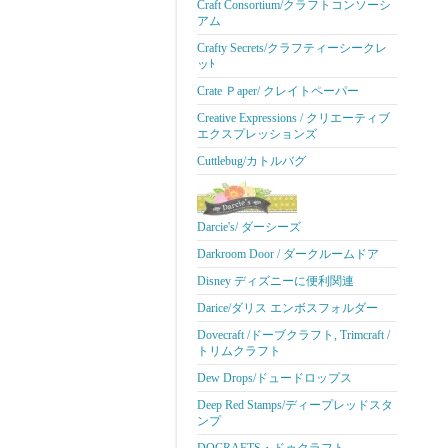
Craft Consortium/クラフトコンソーシ
アム
Crafty Secrets/クラフティーシークレ
ッﾄ
Crate Ｐaper/ クレイトペーパー
Creative Expressions / クリエーティブ
エクスプレッションズ
Cuttlebug/カトルバグ
Darcie's/ ダーシーズ
Darkroom Door / ダークルームドア
Disney ディズニーに便利関連
Darice/ダリス エンボスフォルダー
Dovecraft /ドーブクラフト, Trimcraft /
トリムクラフト
Dew Drops/ドュードロップス
Deep Red Stamps/ディープレッドスタ
ンプ