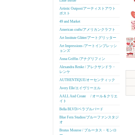
Little Birdie
Artistic Outpost/アーティストアウト
ポスト
49 and Market
American crafts/アメリカンクラフト
Art Institute Glitter/アートグリッター
Art Impressions /アートインプレッシ
ョンズ
Anna Griffin /アナグリフィン
Alexandra Renke / アレクサンドラ・
レンケ
AUTHENTIQUE/オーセンティック
Avery Elle/エイヴリーエル
AALL And Create / オール＆クリエ
イト
Bella BLVD/ベラブルバード
Blue Fern Studios/ブルーファンスタジ
オ
Brutus Monroe / ブルータス・モンロ