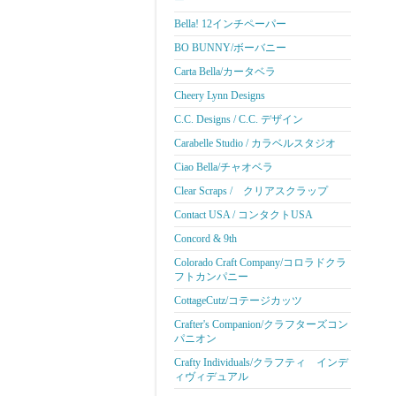
ー
Bella! 12インチペーパー
BO BUNNY/ボーバニー
Carta Bella/カータベラ
Cheery Lynn Designs
C.C. Designs / C.C. デザイン
Carabelle Studio / カラベルスタジオ
Ciao Bella/チャオベラ
Clear Scraps / クリアスクラップ
Contact USA / コンタクトUSA
Concord & 9th
Colorado Craft Company/コロラドクラ
フトカンパニー
CottageCutz/コテージカッツ
Crafter's Companion/クラフターズコン
パニオン
Crafty Individuals/クラフティ インデ
ィヴィデュアル