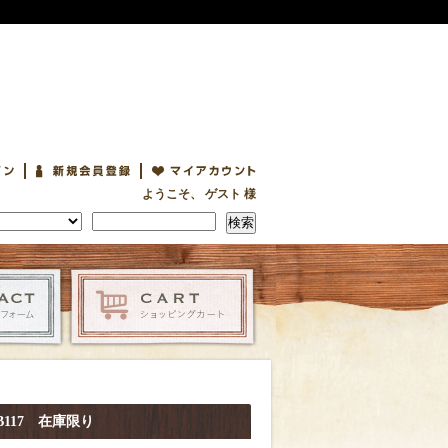
ようこそ、 ゲスト 様
検索
DFLRB117 在庫限り