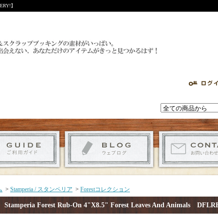
RY!】
ム
>
Stamperia / スタンペリア
>
Forestコレクション
Stamperia Forest Rub-On 4"X8.5" Forest Leaves And Animals 