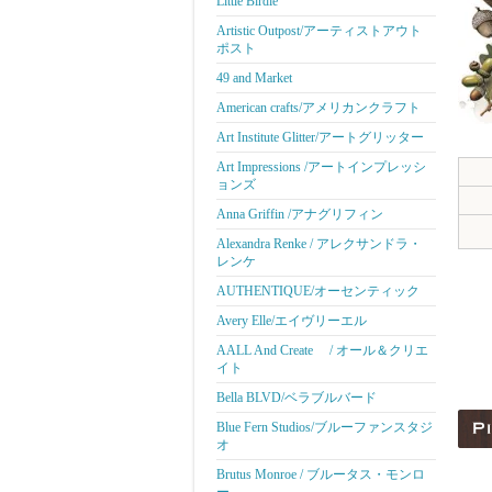
Little Birdie
Artistic Outpost/アーティストアウト
ポスト
49 and Market
American crafts/アメリカンクラフト
Art Institute Glitter/アートグリッター
Art Impressions /アートインプレッシ
ョンズ
Anna Griffin /アナグリフィン
Alexandra Renke / アレクサンドラ・
レンケ
AUTHENTIQUE/オーセンティック
Avery Elle/エイヴリーエル
AALL And Create / オール＆クリエ
イト
Bella BLVD/ベラブルバード
Blue Fern Studios/ブルーファンスタジ
オ
Brutus Monroe / ブルータス・モンロ