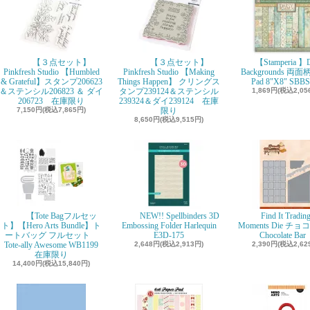
【３点セット】
【３点セット】
【Stamperia 】D
Pinkfresh Studio 【Humbled
Pinkfresh Studio 【Making
Backgrounds 両面柄
& Grateful】スタンプ206623
Things Happen】 クリングス
Pad 8"X8" SBBS
＆ステンシル206823 ＆ ダイ
タンプ239124＆ステンシル
1,869円(税込2,05
206723 在庫限り
239324＆ダイ239124 在庫
7,150円(税込7,865円)
限り
8,650円(税込9,515円)
【Tote Bagフルセッ
NEW!! Spellbinders 3D
Find It Tradin
ト】【Hero Arts Bundle】ト
Embossing Folder Harlequin
Moments Die チ
ートバッグ フルセット
E3D-175
Chocolate Ba
Tote-ally Awesome WB1199
2,648円(税込2,913円)
2,390円(税込2,62
在庫限り
14,400円(税込15,840円)