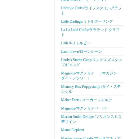
Lifestyle Crafts/ライフスタイルクラフ
ト
Little Darlings/リトルダーリング
La-La Land Crafts/ララランド クラフ
ト
LittleB/リトルビー
Lawn Fawn/ローンホーン
Lindy's Stamp Gang/リンディズスタン
プギャング
Magnolia/マグノリア （マガジン・
ダイ・フラワー）
Memory Box Poppystamp /ダイ・ステ
ンシル
Maker Forte / メーカーフォルテ
Magnolia/マグノリアペーパー
Marion Smith Designs/マリオンスミス
デザイン
Mama Elephant
Martha Stewart Crafts/マーサスチュア