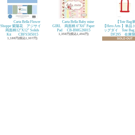
Carta Bella Flower
Carta Bella Baby mine
【Tote Ba
Shoppe 紫陽花 アジサイ
GIRL 両面柄 6"X6" Paper
【Hero Arts 】単
両面柄12"X12" Solids
Pad CB-BMG26015
ッグダイ Tote Bag D
Kit CBFS505015
1,358円(税込1,494円)
DF295 在庫
1,188円(税込1,307円)
SOLD OUT