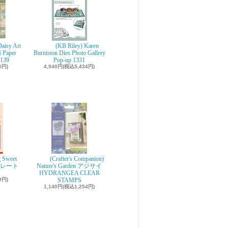
aisy Art
(KB Riley) Karen
 Paper
Burniston Dies Photo Gallery
139
Pop-up 1331
6円)
4,940円(税込5,434円)
g Sweet
(Crafter's Companion)
ョコレート
Nature's Garden アジサイ
r
HYDRANGEA CLEAR
9円)
STAMPS
1,140円(税込1,254円)