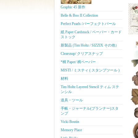
Graphic 45 新作
Belle & Boo II Collection
Perfect Pearls /パーフェクトパール
紙 Paper Cardstock / ペーパー・カード
ストック
新製品 (Tim Holtz / SIZZIX その他）
Clearsnap/ クリアスナップ
*柄 Paper/ 柄ペーパー
MISTI / ミスティ ( スタンプツール )
材料
Tim Holtz Layered Stencil ティム ステ
ンシル
道具・ツール
手帳・ジャーナル(プランナー)スタ
ンプ
Vicki Boutin
Memory Place