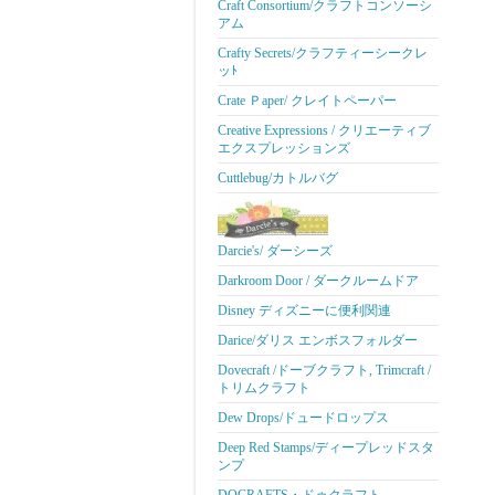
Craft Consortium/クラフトコンソーシ
アム
Crafty Secrets/クラフティーシークレ
ッﾄ
Crate Ｐaper/ クレイトペーパー
Creative Expressions / クリエーティブ
エクスプレッションズ
Cuttlebug/カトルバグ
Darcie's/ ダーシーズ
Darkroom Door / ダークルームドア
Disney ディズニーに便利関連
Darice/ダリス エンボスフォルダー
Dovecraft /ドーブクラフト, Trimcraft /
トリムクラフト
Dew Drops/ドュードロップス
Deep Red Stamps/ディープレッドスタ
ンプ