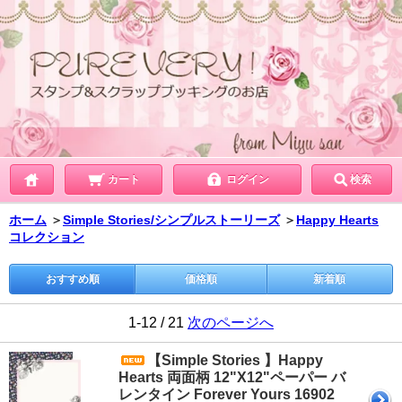
カート
ログイン
検索
ホーム
＞
Simple Stories/シンプルストーリーズ
＞
Happy Hearts
コレクション
おすすめ順
価格順
新着順
1-12 / 21
次のページへ
【Simple Stories 】Happy
Hearts 両面柄 12"X12"ペーパー バ
レンタイン Forever Yours 16902