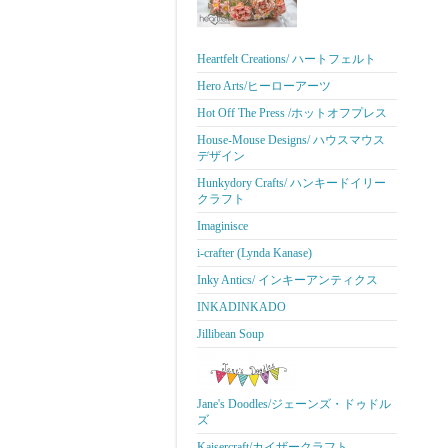
Heartfelt Creations/ ハートフェルト
Hero Arts/ヒーローアーツ
Hot Off The Press /ホットオフプレス
House-Mouse Designs/ ハウスマウス
デザイン
Hunkydory Crafts/ ハンキードイリー
クラフト
Imaginisce
i-crafter (Lynda Kanase)
Inky Antics/ インキーアンティクス
INKADINKADO
Jillibean Soup
Jane's Doodles/ジェーンズ・ドゥドル
ズ
Kaisercraft/カイザークラフト