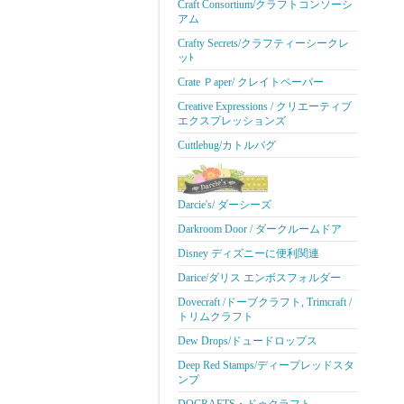
Craft Consortium/クラフトコンソーシ
アム
Crafty Secrets/クラフティーシークレ
ッﾄ
Crate Ｐaper/ クレイトペーパー
Creative Expressions / クリエーティブ
エクスプレッションズ
Cuttlebug/カトルバグ
Darcie's/ ダーシーズ
Darkroom Door / ダークルームドア
Disney ディズニーに便利関連
Darice/ダリス エンボスフォルダー
Dovecraft /ドーブクラフト, Trimcraft /
トリムクラフト
Dew Drops/ドュードロップス
Deep Red Stamps/ディープレッドスタ
ンプ