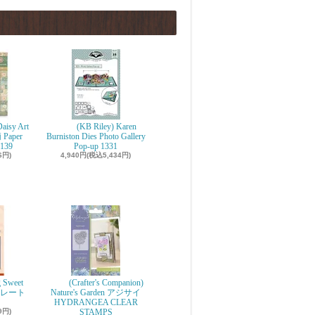
aisy Art
(KB Riley) Karen
 Paper
Burniston Dies Photo Gallery
139
Pop-up 1331
6円)
4,940円(税込5,434円)
g Sweet
(Crafter's Companion)
ョコレート
Nature's Garden アジサイ
r
HYDRANGEA CLEAR
9円)
STAMPS