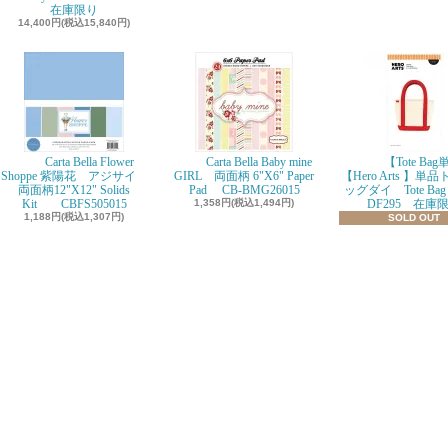
在庫限り
14,400円(税込15,840円)
Carta Bella Flower
Carta Bella Baby mine
【Tote Ba
Shoppe 紫陽花 アジサイ
GIRL 両面柄 6"X6" Paper
【Hero Arts 】単
両面柄12"X12" Solids
Pad CB-BMG26015
ッグダイ Tote Bag D
Kit CBFS505015
1,358円(税込1,494円)
DF295 在庫
1,188円(税込1,307円)
SOLD OUT