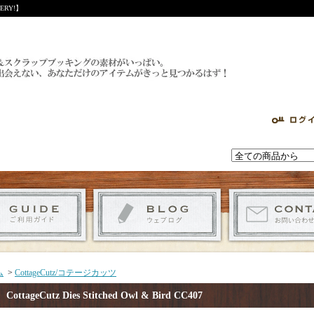
RY!】
ム
>
CottageCutz/コテージカッツ
CottageCutz Dies Stitched Owl & Bird CC407