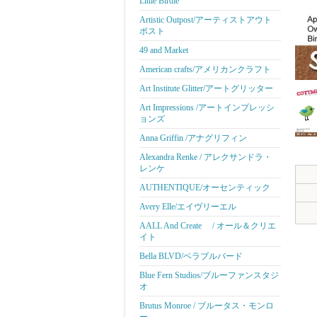
Little Birdie
Artistic Outpost/アーティストアウト
ポスト
49 and Market
American crafts/アメリカンクラフト
Art Institute Glitter/アートグリッター
Art Impressions /アートインプレッシ
ョンズ
Anna Griffin /アナグリフィン
Alexandra Renke / アレクサンドラ・
レンケ
AUTHENTIQUE/オーセンティック
Avery Elle/エイヴリーエル
AALL And Create / オール＆クリエ
イト
Bella BLVD/ベラブルバード
Blue Fern Studios/ブルーファンスタジ
オ
Brutus Monroe / ブルータス・モンロ