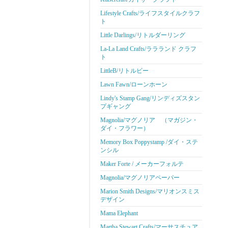
Lifestyle Crafts/ライフスタイルクラフ
ト
Little Darlings/リトルダーリング
La-La Land Crafts/ララランド クラフ
ト
LittleB/リトルビー
Lawn Fawn/ローンホーン
Lindy's Stamp Gang/リンディズスタン
プギャング
Magnolia/マグノリア （マガジン・
ダイ・フラワー）
Memory Box Poppystamp /ダイ・ステ
ンシル
Maker Forte / メーカーフォルテ
Magnolia/マグノリアペーパー
Marion Smith Designs/マリオンスミス
デザイン
Mama Elephant
Martha Stewart Crafts/マーサスチュア