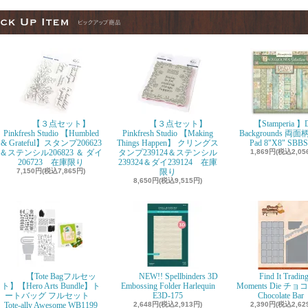
【３点セット】
【３点セット】
【Stamperia 】D
Pinkfresh Studio 【Humbled
Pinkfresh Studio 【Making
Backgrounds 両面柄
& Grateful】スタンプ206623
Things Happen】 クリングス
Pad 8"X8" SBBS
＆ステンシル206823 ＆ ダイ
タンプ239124＆ステンシル
1,869円(税込2,05
206723 在庫限り
239324＆ダイ239124 在庫
7,150円(税込7,865円)
限り
8,650円(税込9,515円)
【Tote Bagフルセッ
NEW!! Spellbinders 3D
Find It Tradin
ト】【Hero Arts Bundle】ト
Embossing Folder Harlequin
Moments Die チ
ートバッグ フルセット
E3D-175
Chocolate Ba
Tote-ally Awesome WB1199
2,648円(税込2,913円)
2,390円(税込2,62