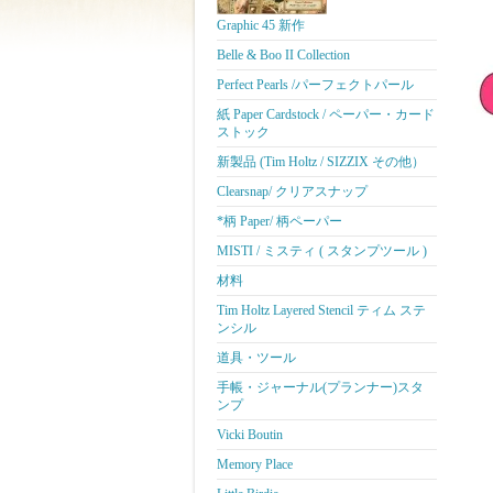
Graphic 45 新作
Belle & Boo II Collection
Perfect Pearls /パーフェクトパール
紙 Paper Cardstock / ペーパー・カード
ストック
新製品 (Tim Holtz / SIZZIX その他）
Clearsnap/ クリアスナップ
*柄 Paper/ 柄ペーパー
MISTI / ミスティ ( スタンプツール )
材料
Tim Holtz Layered Stencil ティム ステ
ンシル
道具・ツール
手帳・ジャーナル(プランナー)スタ
ンプ
Vicki Boutin
Memory Place