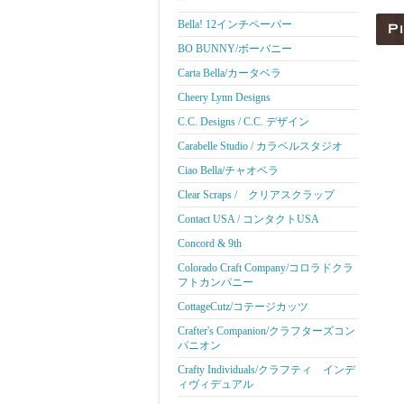
ー
Bella! 12インチペーパー
BO BUNNY/ボーバニー
Carta Bella/カータベラ
Cheery Lynn Designs
C.C. Designs / C.C. デザイン
Carabelle Studio / カラベルスタジオ
Ciao Bella/チャオベラ
Clear Scraps / クリアスクラップ
Contact USA / コンタクトUSA
Concord & 9th
Colorado Craft Company/コロラドクラ
フトカンパニー
CottageCutz/コテージカッツ
Crafter's Companion/クラフターズコン
パニオン
Crafty Individuals/クラフティ インデ
ィヴィデュアル