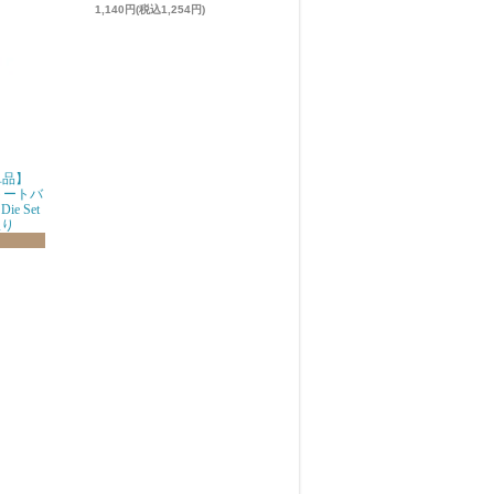
1,140円(税込1,254円)
g単品】
品トートバ
ie Set
限り