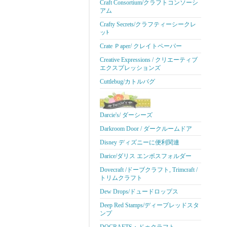
Craft Consortium/クラフトコンソーシ
アム
Crafty Secrets/クラフティーシークレ
ッﾄ
Crate Ｐaper/ クレイトペーパー
Creative Expressions / クリエーティブ
エクスプレッションズ
Cuttlebug/カトルバグ
Darcie's/ ダーシーズ
Darkroom Door / ダークルームドア
Disney ディズニーに便利関連
Darice/ダリス エンボスフォルダー
Dovecraft /ドーブクラフト, Trimcraft /
トリムクラフト
Dew Drops/ドュードロップス
Deep Red Stamps/ディープレッドスタ
ンプ