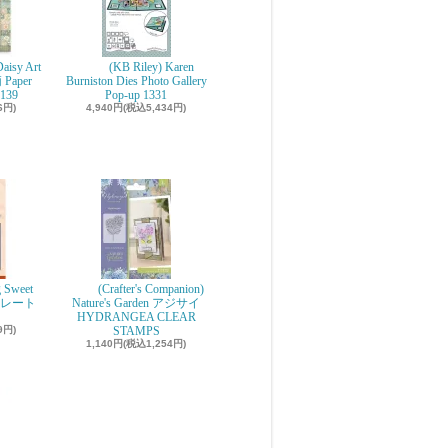
aisy Art
(KB Riley) Karen
 Paper
Burniston Dies Photo Gallery
139
Pop-up 1331
6円)
4,940円(税込5,434円)
g Sweet
(Crafter's Companion)
ョコレート
Nature's Garden アジサイ
r
HYDRANGEA CLEAR
9円)
STAMPS
1,140円(税込1,254円)