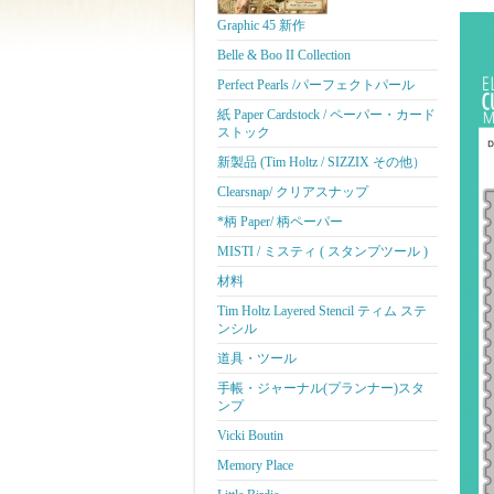
Graphic 45 新作
Belle & Boo II Collection
Perfect Pearls /パーフェクトパール
紙 Paper Cardstock / ペーパー・カード
ストック
新製品 (Tim Holtz / SIZZIX その他）
Clearsnap/ クリアスナップ
*柄 Paper/ 柄ペーパー
MISTI / ミスティ ( スタンプツール )
材料
Tim Holtz Layered Stencil ティム ステ
ンシル
道具・ツール
手帳・ジャーナル(プランナー)スタ
ンプ
Vicki Boutin
Memory Place