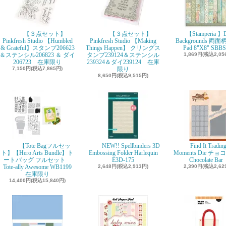
【３点セット】
【３点セット】
【Stamperia 】D
Pinkfresh Studio 【Humbled
Pinkfresh Studio 【Making
Backgrounds 両面柄
& Grateful】スタンプ206623
Things Happen】 クリングス
Pad 8"X8" SBBS
＆ステンシル206823 ＆ ダイ
タンプ239124＆ステンシル
1,869円(税込2,05
206723 在庫限り
239324＆ダイ239124 在庫
7,150円(税込7,865円)
限り
8,650円(税込9,515円)
【Tote Bagフルセッ
NEW!! Spellbinders 3D
Find It Tradin
ト】【Hero Arts Bundle】ト
Embossing Folder Harlequin
Moments Die チ
ートバッグ フルセット
E3D-175
Chocolate Ba
Tote-ally Awesome WB1199
2,648円(税込2,913円)
2,390円(税込2,62
在庫限り
14,400円(税込15,840円)