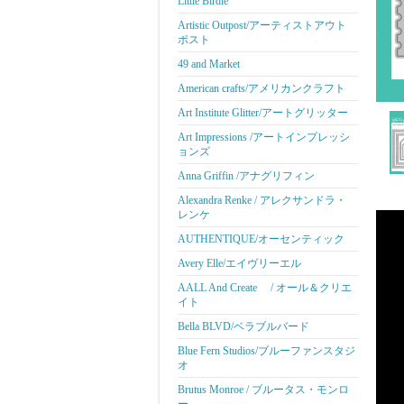
Little Birdie
Artistic Outpost/アーティストアウト
ポスト
49 and Market
American crafts/アメリカンクラフト
Art Institute Glitter/アートグリッター
Art Impressions /アートインプレッシ
ョンズ
Anna Griffin /アナグリフィン
Alexandra Renke / アレクサンドラ・
レンケ
AUTHENTIQUE/オーセンティック
Avery Elle/エイヴリーエル
AALL And Create / オール＆クリエ
イト
Bella BLVD/ベラブルバード
Blue Fern Studios/ブルーファンスタジ
オ
Brutus Monroe / ブルータス・モンロ