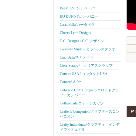
ー
Bella! 12インチペーパー
BO BUNNY/ボーバニー
Carta Bella/カータベラ
Cheery Lynn Designs
C.C. Designs / C.C. デザイン
Carabelle Studio / カラベルスタジオ
Ciao Bella/チャオベラ
Clear Scraps / クリアスクラップ
Contact USA / コンタクトUSA
Concord & 9th
Colorado Craft Company/コロラドクラ
フトカンパニー
CottageCutz/コテージカッツ
Crafter's Companion/クラフターズコン
パニオン
Crafty Individuals/クラフティ インデ
ィヴィデュアル