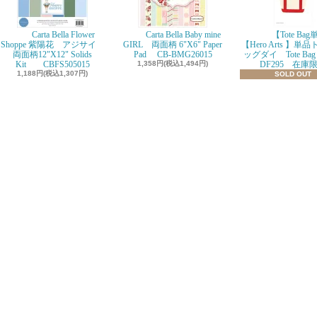
Carta Bella Flower
Carta Bella Baby mine
【Tote Ba
Shoppe 紫陽花 アジサイ
GIRL 両面柄 6"X6" Paper
【Hero Arts 】単
両面柄12"X12" Solids
Pad CB-BMG26015
ッグダイ Tote Bag D
Kit CBFS505015
1,358円(税込1,494円)
DF295 在庫
1,188円(税込1,307円)
SOLD OUT