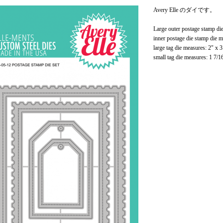
Avery Elle のダイです。
Large outer postage stamp die
inner postage die stamp die m
large tag die measures: 2" x 3
small tag die measures: 1 7/1