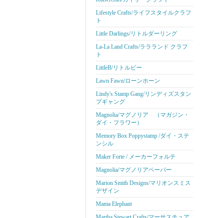
Lifestyle Crafts/ライフスタイルクラフ
ト
Little Darlings/リトルダーリング
La-La Land Crafts/ララランド クラフ
ト
LittleB/リトルビー
Lawn Fawn/ローンホーン
Lindy's Stamp Gang/リンディズスタン
プギャング
Magnolia/マグノリア （マガジン・
ダイ・フラワー）
Memory Box Poppystamp /ダイ・ステ
ンシル
Maker Forte / メーカーフォルテ
Magnolia/マグノリアペーパー
Marion Smith Designs/マリオンスミス
デザイン
Mama Elephant
Martha Stewart Crafts/マーサスチュア