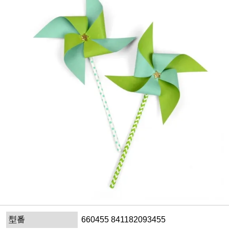
型番
660455 841182093455